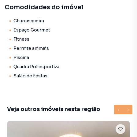
Comodidades do imóvel
2 suítes,
sacada,
suite máster com closet e sacada,
Churrasqueira
3 vagas, vinculadas à escritura,
Espaço Gourmet
Vaga para visitante,
Fitness
Permite animais
LAZER,
Piscina
Piscina
Solarium
Quadra Poliesportiva
Espaço Gourmet
Salão de Festas
Academia
Salão de Festas
LOCALIZAÇÃO,
próximo a metrô Campo Belo,
Veja outros imóveis nesta região
Hortifrúti,
Supermercados,
Escolas,
Shoppings Morumbi, Market Place e Ibirapuera,