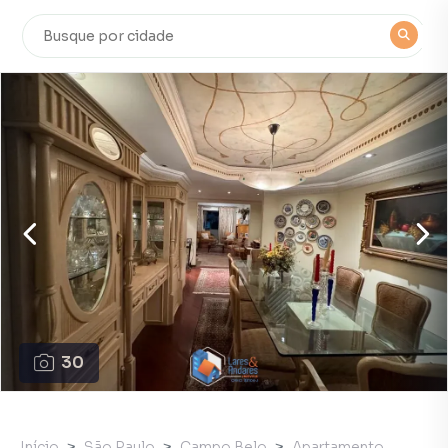
30
Início
São Paulo
Campo Belo
Apartamento