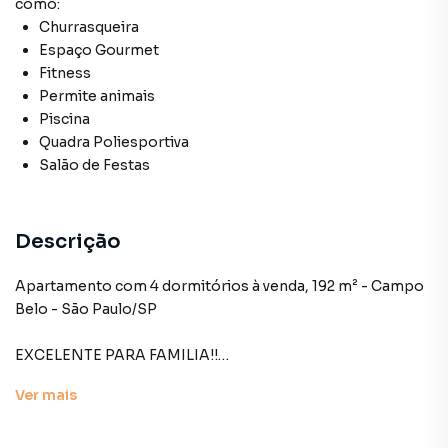
como:
Churrasqueira
Espaço Gourmet
Fitness
Permite animais
Piscina
Quadra Poliesportiva
Salão de Festas
Descrição
Apartamento com 4 dormitórios à venda, 192 m² - Campo
Belo - São Paulo/SP
EXCELENTE PARA FAMILIA!!
Ver
mais
Rua tranquila arborizada, (Face Norte) sol da manhã,
CARACTERISTICAS DA UNIDADE
192 m2, 4 dormitórios,