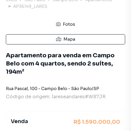
AP36149_LARES
Fotos
Mapa
Apartamento para venda em Campo
Belo com 4 quartos, sendo 2 suítes,
194m²
Rua Pascal
,
100
-
Campo Belo
-
São Paulo
/
SP
Código de origem:
lareseandares#W87JR
Venda
R$ 1.590.000,00