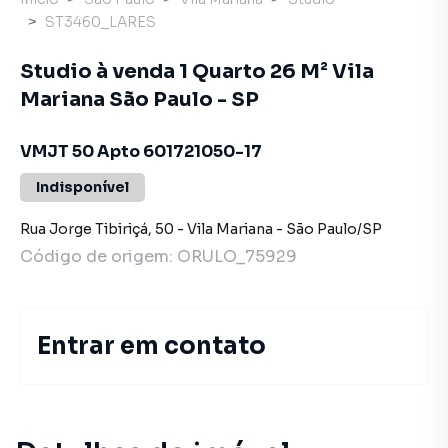
ST3460_LARES
Studio à venda 1 Quarto 26 M² Vila
Mariana São Paulo - SP
VMJT 50 Apto 601721050-17
Indisponível
Rua Jorge Tibiriçá
,
50
-
Vila Mariana
-
São Paulo
/
SP
Código de origem:
ORULO_75929
Entrar em contato