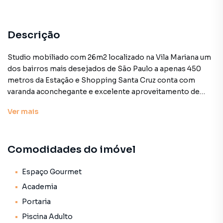
Descrição
Studio mobiliado com 26m2 localizado na Vila Mariana um
dos bairros mais desejados de São Paulo a apenas 450
metros da Estação e Shopping Santa Cruz conta com
varanda aconchegante e excelente aproveitamento de
espaço ideal para quem busca conforto e praticidade no
Ver
mais
dia a dia o condomínio oferece infraestrutura completa
com piscina academia equipada salão de festas com área
gourmet brinquedoteca e lavanderia coletiva região
Comodidades do imóvel
cercada por cafés bares e restaurantes charmosos
próxima ao Colégio Marista Arquidiocesano principais
hospitais e universidades da cidade e a poucos minutos
Espaço Gourmet
dos parques da Aclimação Independência e Ibirapuera
Academia
ideal para investidores jovens profissionais ou estudantes
Portaria
que valorizam mobilidade segurança e qualidade de vida.
Piscina Adulto
Preço e disponibilidade do imóvel sujeitos a alteração sem