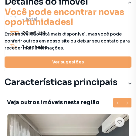
Detalhes do imóvel
Você pode encontrar novas
-
total
oportunidades!
26 m²
útil
Este imóvel não está mais disponível, mas você pode
conferir outros em nosso site ou deixar seu contato para
1
banheiro
receber mais informações.
1
quarto
Ver sugestões
Características principais
Veja outros imóveis nesta região