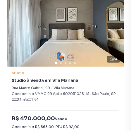
34
Studio
Studio à Venda em Vila Mariana
Rua Madre Cabrini
,
99
-
Vila Mariana
Condomínio VMMC 99 Apto 602031025-41
·
São Paulo
,
SP
23
m²
1
1
R$ 470.000,00
Venda
Condomínio
R$ 568,00
·
IPTU
R$ 92,00