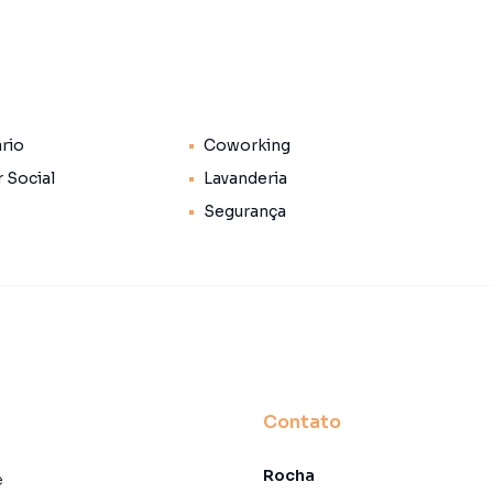
ário
Coworking
 Social
Lavanderia
Segurança
rro Jardim Paulista, em São Paulo. Não encontrou o que
Studio em São Paulo? Entre em contato com nossa
Contato
 apartamentos, casas residenciais e comerciais,
Rocha
venda ou locação, além de empreendimentos em
e