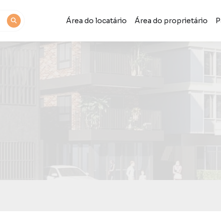
Área do locatário
Área do proprietário
P