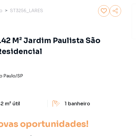
io
ST3256_LARES
.42 M² Jardim Paulista São
 Residencial
o Paulo
/
SP
42 m²
útil
1
banheiro
ovas oportunidades!