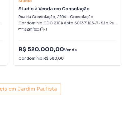
Studio
Stu
Studio à Venda em Consolação
Stu
Rua da Consolação
,
2104
-
Consolação
Ala
,
SP
Condomínio CDC 2104 Apto 601371123-7
·
São Paulo
,
SP
Con
32
m²
1
1
R$ 520.000,00
R$
Venda
Condomínio
R$ 580,00
Con
eis em
Jardim Paulista