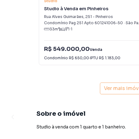
Studio
Studio à Venda em Pinheiros
Rua Alves Guimarães
,
251
-
Pinheiros
Condomínio Pag 251 Apto 601241006-50
·
São Paulo
33
m²
1
1
R$ 549.000,00
Venda
Condomínio
R$ 650,00
·
IPTU
R$ 1.183,00
Ver mais imóv
Sobre o imóvel
Studio à venda com 1 quarto e 1 banheiro.