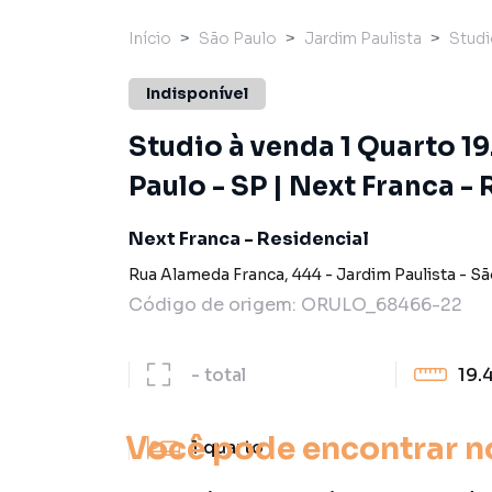
Início
São Paulo
Jardim Paulista
Stud
Indisponível
Studio à venda 1 Quarto 19
Paulo - SP | Next Franca -
Next Franca - Residencial
Rua Alameda Franca
,
444
-
Jardim Paulista
-
Sã
Código de origem:
ORULO_68466-22
-
total
19.
Você pode encontrar n
1
quarto