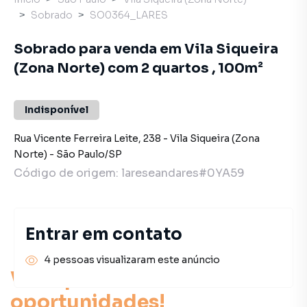
Sobrado
SO0364_LARES
Sobrado para venda em Vila Siqueira
(Zona Norte) com 2 quartos , 100m²
Indisponível
Rua Vicente Ferreira Leite
,
238
-
Vila Siqueira (Zona
Norte)
-
São Paulo
/
SP
Código de origem:
lareseandares#0YA59
Entrar em contato
4 pessoas visualizaram este anúncio
Você pode encontrar novas
oportunidades!