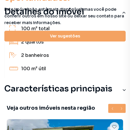
Este imóvel não está mais disponível, mas você pode
Detalhes do imóvel
conferir outros em nosso site ou deixar seu contato para
receber mais informações.
100 m²
total
Ver sugestões
2
quartos
2
banheiros
100 m²
útil
Características principais
Veja outros imóveis nesta região