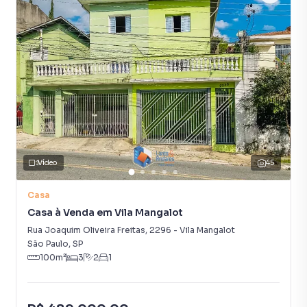
Vídeo
45
Casa
Casa à Venda em Vila Mangalot
Rua Joaquim Oliveira Freitas
,
2296
-
Vila Mangalot
São Paulo
,
SP
100
m²
3
2
1