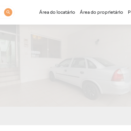
Área do locatário
Área do proprietário
P