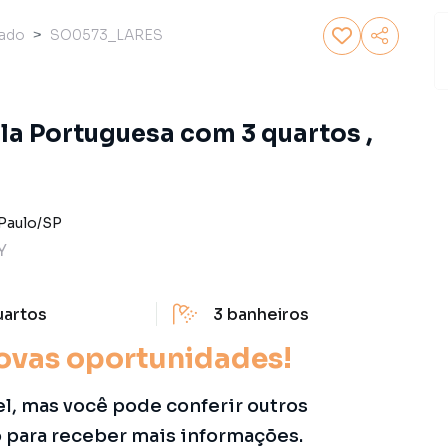
ado
SO0573_LARES
la Portuguesa com 3 quartos ,
Paulo
/
SP
Y
uartos
3
banheiros
ovas oportunidades!
el, mas você pode conferir outros
o para receber mais informações.