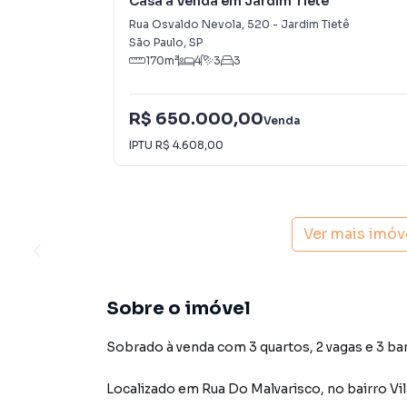
Casa à Venda em Jardim Tietê
Rua Osvaldo Nevola
,
520
-
Jardim Tietê
São Paulo
,
SP
170
m²
4
3
3
R$ 650.000,00
Venda
IPTU
R$ 4.608,00
Ver mais imóv
Sobre o imóvel
Sobrado à venda com 3 quartos, 2 vagas e 3 ba
Localizado
em
Rua Do Malvarisco
,
no bairro Vi