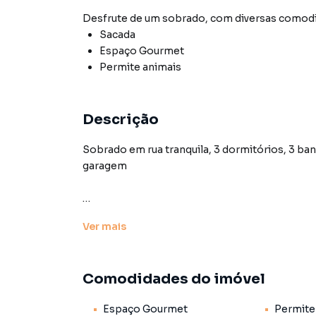
Desfrute de
um sobrado
, com diversas comod
Sacada
Espaço Gourmet
Permite animais
Descrição
Sobrado em rua tranquila, 3 dormitórios, 3 ban
garagem
Sobrado para Venda em região valorizada do b
Ver
mais
que procurava ou deseja mais informações s
nossa equipe pelo telefone (11) 93759-7931.
Comodidades do imóvel
A Lares e Andares Imóveis tem mais opções de
sobrados, terrenos, lojas e barracões para 
Espaço Gourmet
Permite
construção ou lançamentos na planta em Vila 