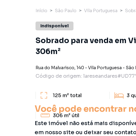
Início
São Paulo
Vila Portuguesa
Sobr
Indisponível
Sobrado para venda em Vi
306m²
Rua do Malvarisco
,
140
-
Vila Portuguesa
-
São 
Código de origem:
lareseandares#UD77
125 m²
total
3
q
Você pode encontrar n
306 m²
útil
Este imóvel não está mais disponív
em nosso site ou deixar seu contat