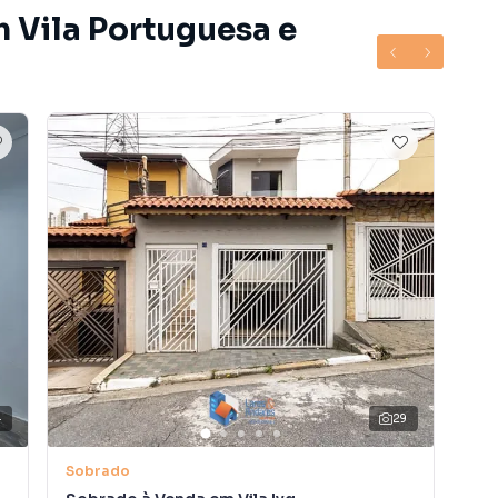
m Vila Portuguesa e
4
29
V
Sobrado
So