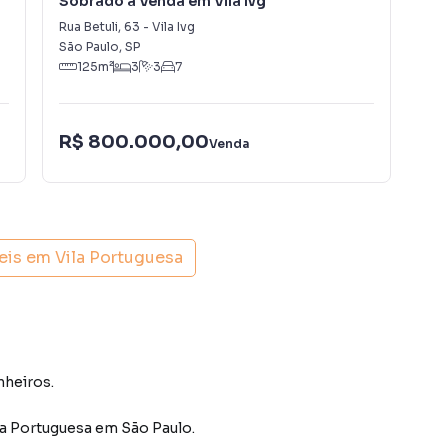
Sobrado à Venda em Vila Ivg
So
Rua Betuli
,
63
-
Vila Ivg
Rua
São Paulo
,
SP
São
125
m²
3
3
7
R$
R$ 800.000,00
Venda
IPT
eis em
Vila Portuguesa
nheiros.
la Portuguesa
em São Paulo
.