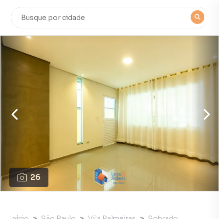
26
Início
São Paulo
Vila Palmeiras
Sobrado