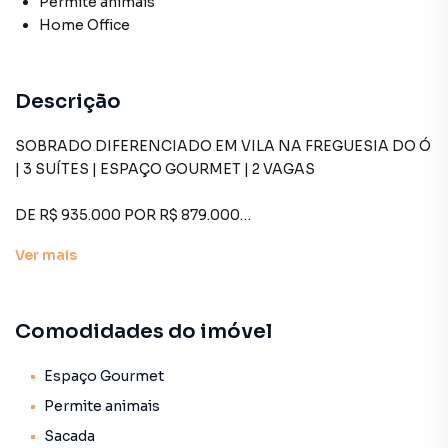
Permite animais
Home Office
Descrição
SOBRADO DIFERENCIADO EM VILA NA FREGUESIA DO Ó
| 3 SUÍTES | ESPAÇO GOURMET | 2 VAGAS
DE R$ 935.000 POR R$ 879.000
OPORTUNIDADE REAL PARA QUEM BUSCA CONFORTO,
Ver
mais
PRIVACIDADE E QUALIDADE DE VIDA.
Imagine morar em uma vila tranquila, segura e silenciosa,
Comodidades do imóvel
com clima de casa de campo, mas perto de toda a
estrutura da Freguesia do Ó.
Espaço Gourmet
Esse sobrado entrega exatamente isso: modernidade,
Permite animais
ambientes amplos e uma planta extremamente funcional
Sacada
para famílias que valorizam conforto no dia a dia.