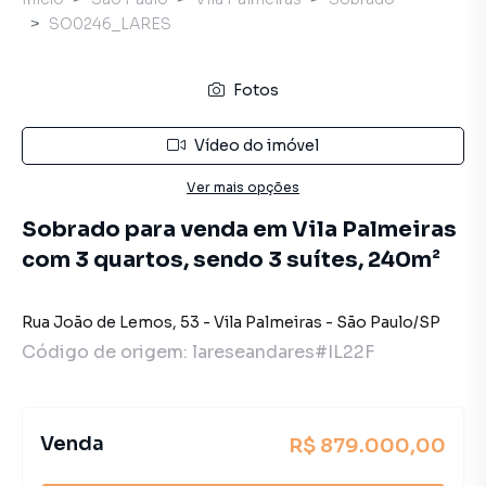
SO0246_LARES
Fotos
Vídeo do imóvel
Ver mais opções
Sobrado para venda em Vila Palmeiras
com 3 quartos, sendo 3 suítes, 240m²
Rua João de Lemos
,
53
-
Vila Palmeiras
-
São Paulo
/
SP
Código de origem:
lareseandares#IL22F
Venda
R$ 879.000,00