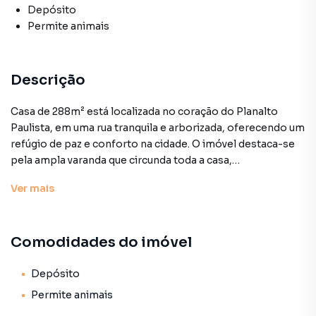
Depósito
Permite animais
Descrição
Casa de 288m² está localizada no coração do Planalto
Paulista, em uma rua tranquila e arborizada, oferecendo um
refúgio de paz e conforto na cidade. O imóvel destaca-se
pela ampla varanda que circunda toda a casa,
proporcionando um ambiente agradável para relaxar e
Ver
mais
desfrutar de momentos ao ar livre. A localização é
privilegiada, com proximidade ao renomado Parque
Ibirapuera, um dos principais pontos de lazer e recreação
Comodidades do imóvel
da cidade, e ao Clube Líbano, que oferece diversas opções
de esporte e entretenimento. Além disso, a região é bem
servida por comércios, restaurantes e serviços de alta
Depósito
qualidade, garantindo praticidade e conveniência para o dia
Permite animais
a dia. Esta é uma oportunidade única de viver em um dos