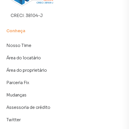
tendo como consequência uma maior chance de vender ou
alugar seu imóvel mais rápido. Contamos também com um
CRECI:
38104-J
time de programadores, corretores treinados e uma
central de atendimento preparada para atender
proprietários e inquilinos.
Conheça
Nosso Time
Área do locatário
Área do proprietário
Parceria Fix
Mudanças
Assessoria de crédito
Twitter