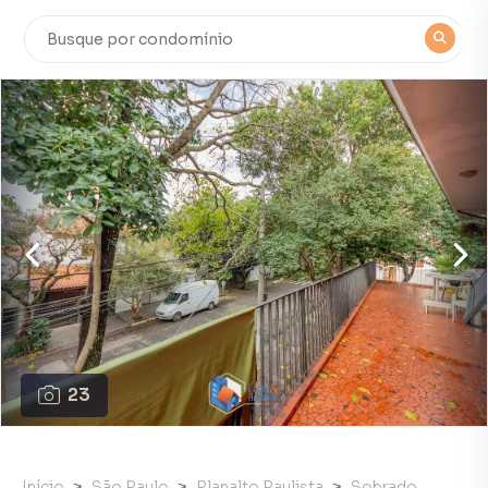
23
Início
São Paulo
Planalto Paulista
Sobrado