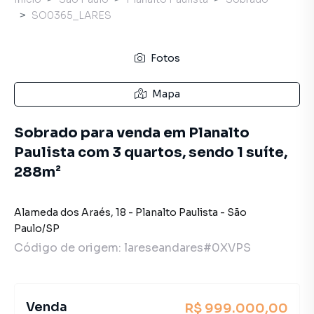
SO0365_LARES
Fotos
Mapa
Sobrado para venda em Planalto
Paulista com 3 quartos, sendo 1 suíte,
288m²
Alameda dos Araés
,
18
-
Planalto Paulista
-
São
Paulo
/
SP
Código de origem:
lareseandares#0XVPS
Venda
R$ 999.000,00