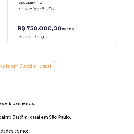
São Paulo
,
SP
São
133
m²
3
3
2
R$ 750.000,00
R$
Venda
IPTU
R$ 1.500,00
IPT
óveis em
Jardim Icaraí
as e 6 banheiros.
bairro Jardim Icaraí
em São Paulo
.
idades como: