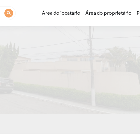
Área do locatário
Área do proprietário
P