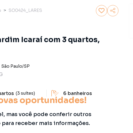
o
SO0424_LARES
rdim Icaraí com 3 quartos,
-
São Paulo
/
SP
ZG
uartos
6
banheiros
(3 suítes)
ovas oportunidades!
el, mas você pode conferir outros
o para receber mais informações.