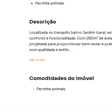
Permite animais
Descrição
Localizada no tranquilo bairro Jardim Icaraí, 
conforto e funcionalidade. Com 280m² de área 
projetada para proporcionar bem-estar e prat
com qualidade e estilo.
Ver
mais
No primeiro andar , encontramos uma planta be
conforto e privacidade para toda a família. As
acabamentos de alta qualidade. O lavabo, est
Comodidades do imóvel
praticidade. A sala de estar/TV é um ambiente 
receber convidados ou desfrutar de momentos
Permite animais
espaço funcional, com armários embutidos e de
para quem valoriza praticidade no dia a dia. A
organizada e discreta, de fácil acesso.