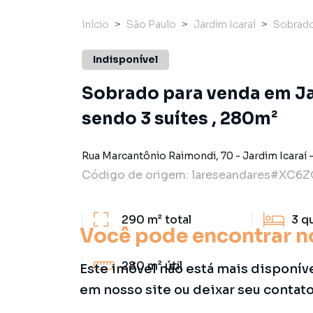
Início
São Paulo
Jardim Icaraí
Sobrad
Indisponível
Sobrado para venda em Ja
sendo 3 suítes , 280m²
Rua Marcantônio Raimondi
,
70
-
Jardim Icaraí
Código de origem:
lareseandares#XC6
290 m²
total
3
q
Você pode encontrar n
280 m²
útil
Este imóvel não está mais disponív
em nosso site ou deixar seu contat