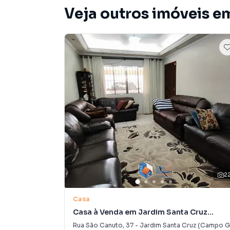
Veja outros imóveis em
2
Casa
Casa à Venda em Jardim Santa Cruz
(Campo Grande)
Rua São Canuto
,
37
-
Jardim Santa Cruz (Campo Grande)