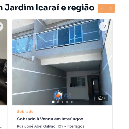
 Jardim Icaraí e região
2
37
V
Sobrado
Ca
Sobrado à Venda em Interlagos
Cas
Rua José Abel Galvão
,
107
-
Interlagos
Rua