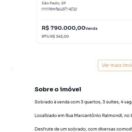
São Paulo
,
SP
118
m²
3
4
2
R$ 790.000,00
Venda
IPTU
R$ 343,00
Ver mais im
Sobre o imóvel
Sobrado à venda com 3 quartos, 3 suites, 4 vag
Localizado
em
Rua Marcantônio Raimondi
,
no 
Desfrute de
um sobrado
, com diversas comod