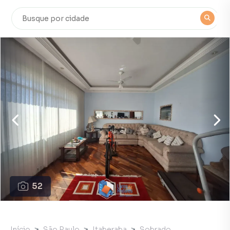
52
Início
São Paulo
Itaberaba
Sobrado