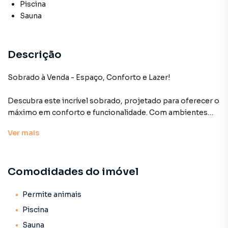
Piscina
Sauna
Descrição
Sobrado à Venda - Espaço, Conforto e Lazer!
Descubra este incrível sobrado, projetado para oferecer o
máximo em conforto e funcionalidade. Com ambientes
arejados, espaçosos e iluminados, este imóvel é perfeito
Ver
mais
para quem valoriza qualidade de vida. Confira os detalhes:
- *Sala para 2 Ambientes:* Um espaço acolhedor e
Comodidades do imóvel
versátil, ideal para receber amigos e familiares.
- *Cozinha:* Prática e bem equipada, perfeita para
preparar deliciosas refeições.
Permite animais
- *4 Vagas de Garagem:* Garantindo segurança e
Piscina
comodidade para seus veículos.
Sauna