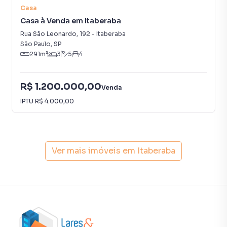
comemorações e encontros, com espaço para receber
Casa
convidados.
Casa à Venda em Itaberaba
Rua São Leonardo
,
192
-
Itaberaba
O imóvel está localizado no bairro Freguesia do Ó, um
São Paulo
,
SP
bairro em ascensão, com fácil acesso a comércios,
291
m²
3
5
4
serviços, transportes públicos, escolas, praças e áreas de
lazer.
R$ 1.200.000,00
Venda
Este sobrado é uma oportunidade única para quem busca
IPTU
R$ 4.000,00
um lar completo, com todas as comodidades necessárias
para uma vida confortável e cheia de lazer. Não perca a
chance de conhecer este imóvel extraordinário! Agende
sua visita e venha se encantar!
Ver mais imóveis em
Itaberaba
Sobrado para Venda em região valorizada do bairro
Itaberaba, em São Paulo. Não encontrou o que procurava
ou deseja mais informações sobre Sobrado em São
Paulo? Entre em contato com nossa equipe pelo telefone