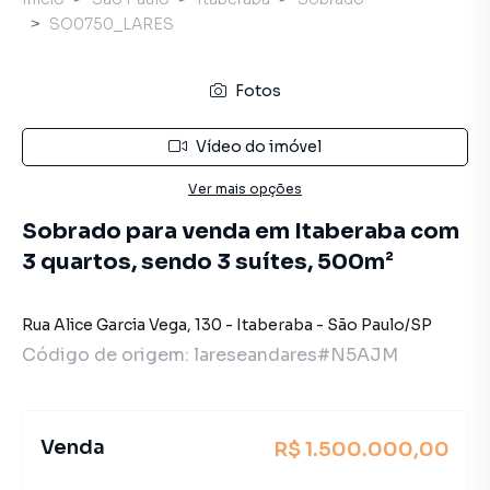
SO0750_LARES
Fotos
Vídeo do imóvel
Ver mais opções
Sobrado para venda em Itaberaba com
3 quartos, sendo 3 suítes, 500m²
Rua Alice Garcia Vega
,
130
-
Itaberaba
-
São Paulo
/
SP
Código de origem:
lareseandares#N5AJM
Venda
R$ 1.500.000,00