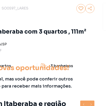
SO0597_LARES
beraba com 3 quartos , 111m²
o
/
SP
F
uartos
3
banheiros
ovas oportunidades!
el, mas você pode conferir outros
o para receber mais informações.
m Itaberaba e região