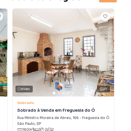
Vídeo
27
V
Sobrado
So
Sobrado à Venda em Freguesia do Ó
Sob
Rua Ministro Moreira de Abreu
,
166
-
Freguesia do Ó
Rua
São Paulo
,
SP
São
160
m²
3
2
2