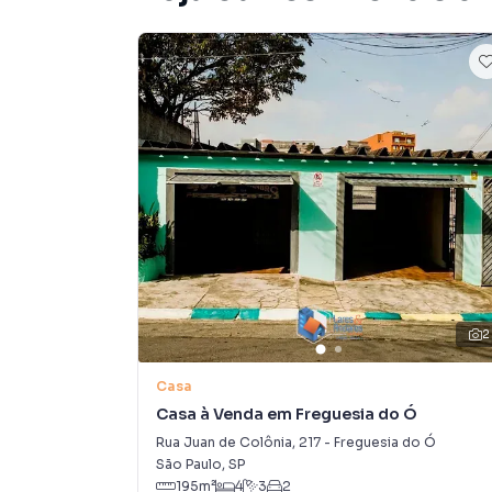
2
Casa
Casa à Venda em Freguesia do Ó
Rua Juan de Colônia
,
217
-
Freguesia do Ó
São Paulo
,
SP
195
m²
4
3
2