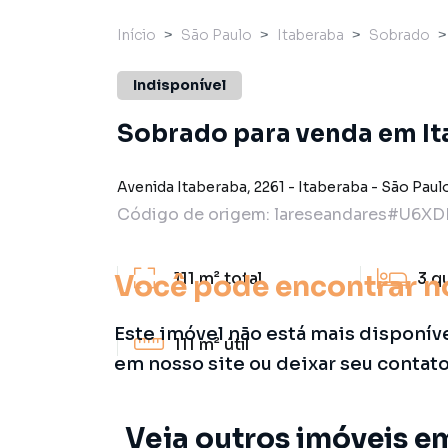
Início
São Paulo
Itaberaba
Sobrado
Indisponível
Sobrado para venda em Ita
Avenida Itaberaba
,
2261
-
Itaberaba
-
São Paul
Código de origem:
lareseandares#U6XD
111 m²
total
3
q
Você pode encontrar n
Este imóvel não está mais disponív
111 m²
útil
em nosso site ou deixar seu contat
Veja outros imóveis e