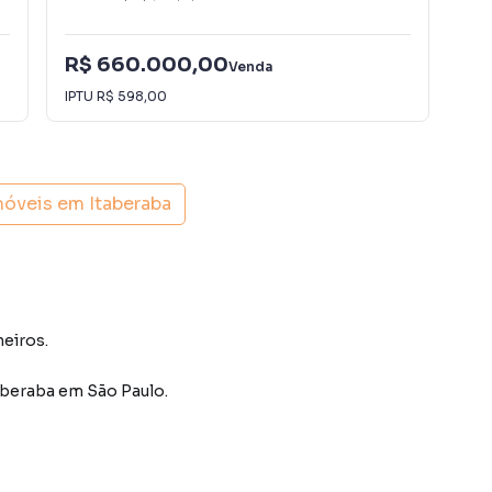
R$ 660.000,00
R$
Venda
IPTU
R$ 598,00
IPT
móveis em
Itaberaba
heiros.
aberaba
em São Paulo
.