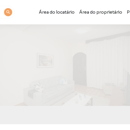
Área do locatário
Área do proprietário
P