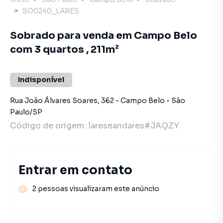
SO0240_LARES
Sobrado para venda em Campo Belo
com 3 quartos , 211m²
Indisponível
Rua João Álvares Soares
,
362
-
Campo Belo
-
São
Paulo
/
SP
Código de origem:
lareseandares#JAQZY
Entrar em contato
2 pessoas visualizaram este anúncio