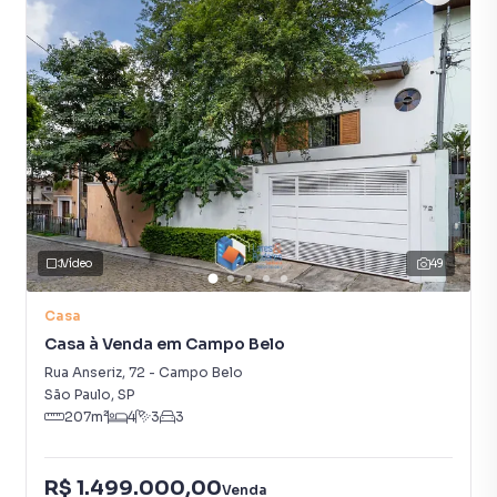
Vídeo
49
Casa
Casa à Venda em Campo Belo
Rua Anseriz
,
72
-
Campo Belo
São Paulo
,
SP
207
m²
4
3
3
R$ 1.499.000,00
Venda