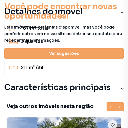
Você pode encontrar novas
Detalhes do imóvel
oportunidades!
Este imóvel não está mais disponível, mas você pode
167 m²
total
conferir outros em nosso site ou deixar seu contato para
receber mais informações.
3
quartos
Ver sugestões
3
banheiros
211 m²
útil
Características principais
Veja outros imóveis nesta região