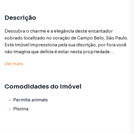
Descrição
Descubra o charme e a elegância deste encantador
sobrado localizado no coração de Campo Belo, São Paulo.
Este imóvel impressiona pela sua discrição, por fora você
não imagina que delícia é estar nesta propriedade.
São 221 metros quadrados de construção, oferecendo
Ver
mais
conforto e espaço de sobra para a sua família.
Ao entrar no imóvel que parece casa de interior, você será
saudado por ambientes arejados e bem iluminados, tem
Comodidades do imóvel
uma sala ampla de estar/jantar, uma cozinha espaçosa,
churrasqueira, lavabo e área de serviço.
Uma das grandes vantagens deste imóvel é a presença de
Permite animais
uma encantadora piscina, ideal para os momentos de lazer
Piscina
e descontração nos dias quentes.
No segundo piso são 3 dormitórios amplos com janelões,
perfeitos para acomodar toda a família com privacidade e