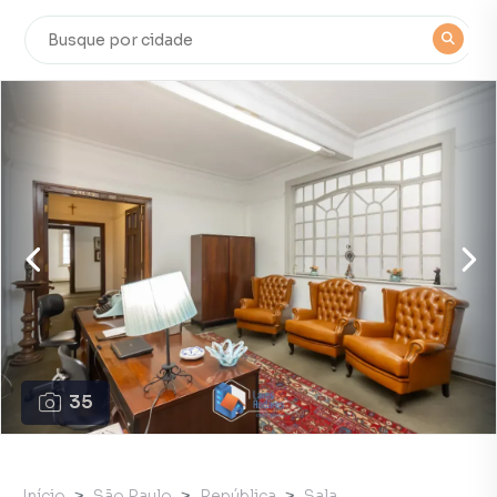
35
Início
São Paulo
República
Sala