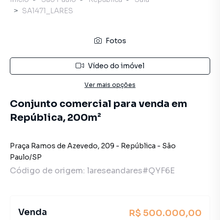
SA1471_LARES
Fotos
Vídeo do imóvel
Ver mais opções
Conjunto comercial para venda em
República, 200m²
Praça Ramos de Azevedo
,
209
-
República
-
São
Paulo
/
SP
Código de origem:
lareseandares#QYF6E
Venda
R$ 500.000,00