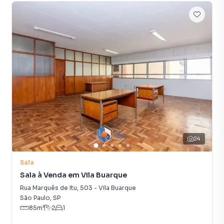
Composto por 11 pavimentos, o prédio tem ocupação
exclusivamente corporativa, abrigando escritórios de
empresas tradicionais, consultórios e atividades
profissionais liberais. Sua localização estratégica oferece
fácil acesso às principais vias do Centro e à infraestrutura
cultural, comercial e de transportes da região.
🏢 Descrição do Conjunto 53 5.º Andar do Edifício Glória
O Conjunto 53, localizado no 5.º andar, é um espaço amplo
e elegante, com 200 m² de área útil, ideal para instalação
de escritórios, consultórios ou sedes administrativas que
valorizem tradição, sofisticação e funcionalidade.
24
O conjunto é composto por:
Sala
✅ Recepção espaçosa e bem iluminada.
Sala à Venda em Vila Buarque
✅ 5 salas privativas, todas com metragem média de 20 m²,
Rua Marquês de Itu
,
503
-
Vila Buarque
ideais para uso como salas de reunião, diretoria ou setores
São Paulo
,
SP
operacionais, todos com fibra ótica instalada.
85
m²
2
1
✅ 2 banheiros amplos, com ventilação natural