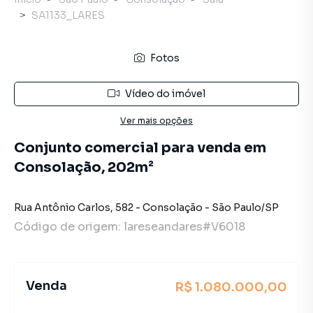
SA1133_LARES
Fotos
Vídeo do imóvel
Ver mais opções
Conjunto comercial para venda em
Consolação, 202m²
Rua Antônio Carlos
,
582
-
Consolação
-
São Paulo
/
SP
Código de origem:
lareseandares#V6018
Venda
R$ 1.080.000,00