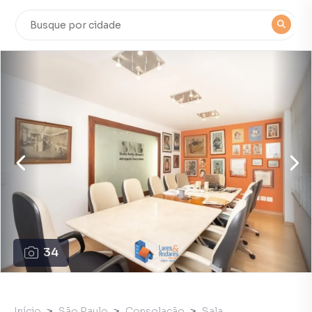
34
Início
São Paulo
Consolação
Sala