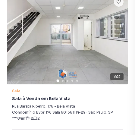
área coletiva de trabalho e sala preparada para copa, em
excelente estado de conservação.
Localização excelente em um dos bairros mais dinâmicos
e estratégicos de São Paulo, conhecido por sua estrutura
completa e proximidade com importantes vias de acesso,
o que garante excelente visibilidade e facilidade de
deslocamento para clientes e colaboradores e a região
conta com muitos estacionamentos.
O proprietário estuda a venda dos conjuntos
27
separadamente como também a venda com a mobília.
Sala
Não perca esta oportunidade de estabelecer ou expandir
Sala à Venda em Bela Vista
seu negócio em um endereço prestigioso e bem
Rua Barata Ribeiro
,
176
-
Bela Vista
localizado.
Condomínio Bvbr 176 Sala 601361114-29
·
São Paulo
,
SP
84
m²
2
2
Agende uma visita e veja de perto tudo que este imóvel
pode oferecer!