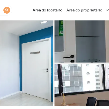
Área do locatário
Área do proprietário
P