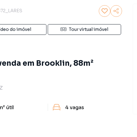
372_LARES
ídeo do imóvel
Tour virtual imóvel
venda em Brooklin, 88m²
Z
m²
útil
4
vagas