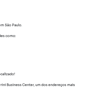
em São Paulo
.
des como:
calizado!
rrini Business Center, um dos endereços mais
ece um ambiente ideal para empresas que buscam