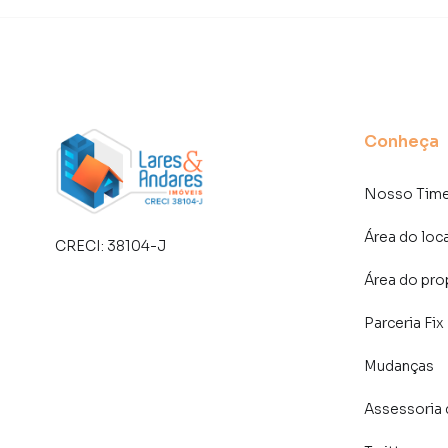
Brooklin. Isso porque temos uma equipe de ma
específicas para São Paulo, o que aumenta mu
consequência uma maior chance de vender ou
um time de programadores, corretores treina
atender proprietários e inquilinos.
Conheça
Nosso Tim
Área do loc
CRECI:
38104-J
Área do pro
Parceria Fix
Mudanças
Assessoria 