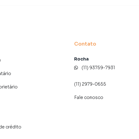
rketing digital focada em produzir campanhas
ito o número de contatos interessados e tendo como
 alugar seu imóvel mais rápido. Contamos também com
dos e uma central de atendimento preparada para
Contato
Rocha
e
(11) 93759-7931
atário
(11) 2979-0655
prietário
Fale conosco
de crédito