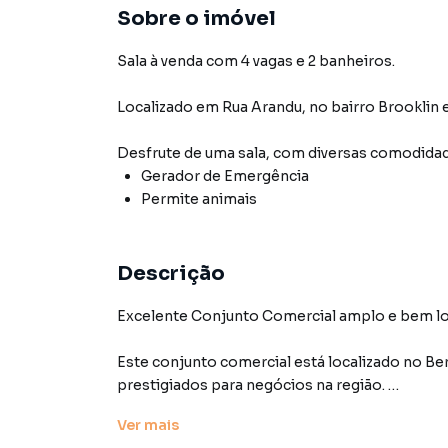
Sobre o imóvel
Sala à venda com 4 vagas e 2 banheiros.
Localizado
em
Rua Arandu
,
no bairro Brooklin
Desfrute de
uma sala
, com diversas comodida
Gerador de Emergência
Permite animais
Descrição
Excelente Conjunto Comercial amplo e bem lo
Este conjunto comercial está localizado no Be
prestigiados para negócios na região.
Ver
mais
Com uma área útil de 88,43 m², o imóvel ofer