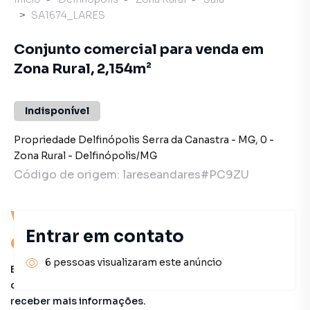
SA1674_LARES
Conjunto comercial para venda em
Zona Rural, 2,154m²
Indisponível
Propriedade Delfinópolis Serra da Canastra - MG
,
0
-
Zona Rural
-
Delfinópolis
/
MG
Código de origem:
lareseandares#PC9ZU
Você pode encontrar novas
Entrar em contato
oportunidades!
6 pessoas visualizaram este anúncio
Este imóvel não está mais disponível, mas você pode
conferir outros em nosso site ou deixar seu contato para
receber mais informações.