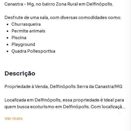
Canastra - Mg
,
no bairro Zona Rural
em Delfinópolis
.
Desfrute de
uma sala
, com diversas comodidades como:
Churrasqueira
Permite animais
Piscina
Playground
Quadra Poliesportiva
Descrição
Propriedade à Venda, Delfinópolis Serra da Canastra/MG
Localizada em Delfinópolis, essa propriedade é ideal para
quem busca ecoturismo em Delfinópolis. Com localização
privilegiada à beira de uma represa e acesso com asfalto
Ver
mais
até a porta, boa localização(Rodovia do Porto Km 08).