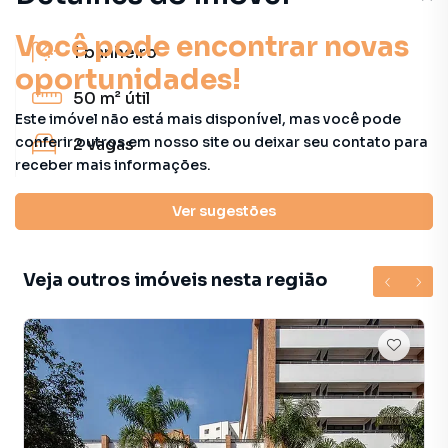
Você pode encontrar novas
1
banheiro
oportunidades!
50 m²
útil
Este imóvel não está mais disponível, mas você pode
conferir outros em nosso site ou deixar seu contato para
2
vagas
receber mais informações.
Características principais
Ver sugestões
Veja outros imóveis nesta região