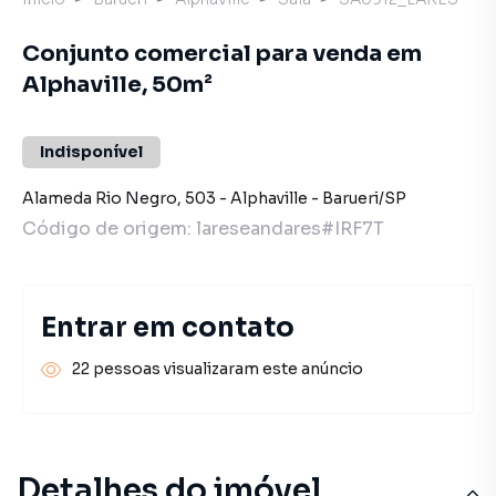
Conjunto comercial para venda em
Alphaville, 50m²
Indisponível
Alameda Rio Negro
,
503
-
Alphaville
-
Barueri
/
SP
Código de origem:
lareseandares#IRF7T
Entrar em contato
22 pessoas visualizaram este anúncio
Detalhes do imóvel