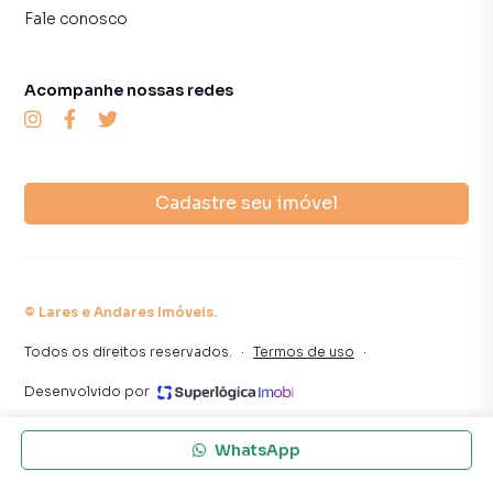
campanhas específicas para Barueri, o que aumenta muito
Fale conosco
o número de contatos interessados e tendo como
consequência uma maior chance de vender ou alugar seu
imóvel mais rápido. Contamos também com um time de
Acompanhe nossas redes
programadores, corretores treinados e uma central de
atendimento preparada para atender proprietários e
inquilinos.
Cadastre seu imóvel
©
Lares e Andares Imóveis
.
Todos os direitos reservados.
·
Termos de uso
·
Desenvolvido por
WhatsApp