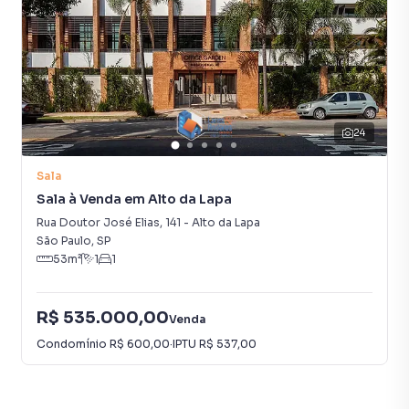
24
Sala
Sala à Venda em Alto da Lapa
Rua Doutor José Elias
,
141
-
Alto da Lapa
São Paulo
,
SP
53
m²
1
1
R$ 535.000,00
Venda
Condomínio
R$ 600,00
·
IPTU
R$ 537,00