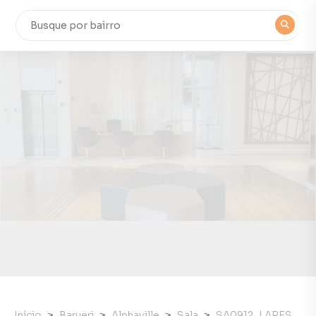
Início
Barueri
Alphaville
Sala
SA0912_LARES