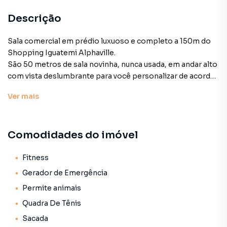
Descrição
Sala comercial em prédio luxuoso e completo a 150m do
Shopping Iguatemi Alphaville.
São 50 metros de sala novinha, nunca usada, em andar alto
com vista deslumbrante para você personalizar de acordo
com sua necessidade ou, se precisa de um espaço mais
Ver
mais
amplo , é perfeitamente possível integrar com a sala ao
lado e ficar com 100 metros e 4 vagas de garagem. Uma
oportunidade única!
Comodidades do imóvel
O condomínio da Cyrela tem hall com pé direito altíssimo,
conta com 10 ótimos elevadores , quadra de tênis, gazebo
super charmoso , cabelereiro, lanchonete, coworking
Fitness
equipado , academia completa, salas de projeção,
Gerador de Emergência
auditório, segurança 24 hs, paisagismo diferenciado e de
Permite animais
muito bom gosto , estação de recarga veicular na garagem
Quadra De Tênis
a disposição dos condôminos e as facilidades de estar
próximo de centros comerciais importantes , Hospital
Sacada