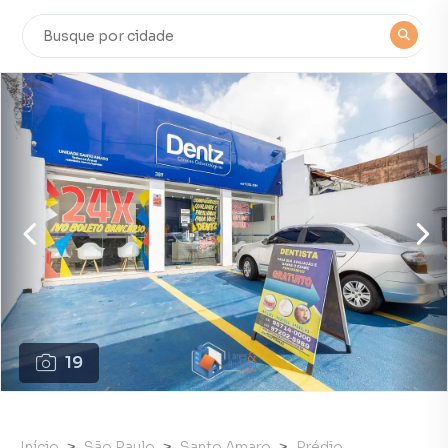
19
Início
São Paulo
Santo Amaro
Prédio