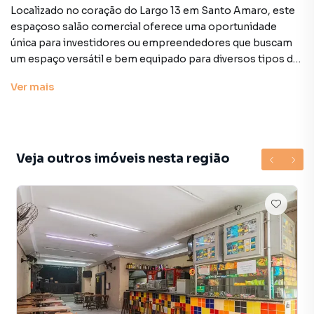
Localizado no coração do Largo 13 em Santo Amaro, este
espaçoso salão comercial oferece uma oportunidade
única para investidores ou empreendedores que buscam
um espaço versátil e bem equipado para diversos tipos de
negócios.
Ver
mais
Detalhes do Imóvel:
- Tamanho**: 271 m2
- Localização**: Largo 13, Santo Amaro
- Instalações:
Veja outros imóveis nesta região
- Recepção convidativa para receber seus clientes.
- 2 banheiros para clientes, garantindo comodidade e
conforto.
- 3 salas dedicadas para atendimento clínico, ideal para
profissionais de saúde.
- Sala administrativa, facilitando a gestão do negócio.
- Sala de atendimento comercial, perfeita para
negociações e reuniões.
- Sala de radiografia, equipada para serviços específicos.