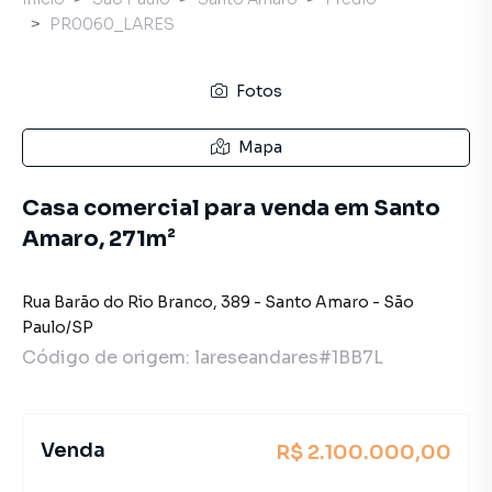
PR0060_LARES
Fotos
Mapa
Casa comercial para venda em Santo
Amaro, 271m²
Rua Barão do Rio Branco
,
389
-
Santo Amaro
-
São
Paulo
/
SP
Código de origem:
lareseandares#1BB7L
Venda
R$ 2.100.000,00