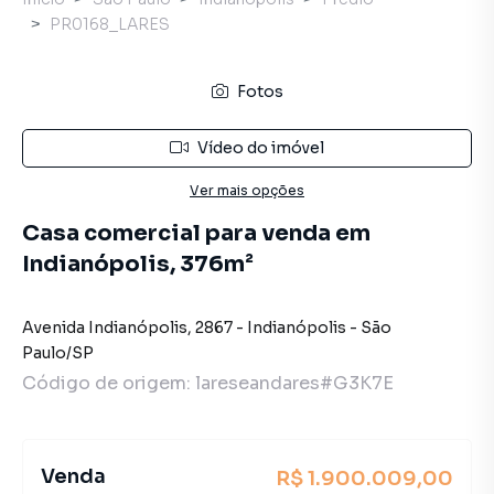
PR0168_LARES
Fotos
Vídeo do imóvel
Ver mais opções
Casa comercial para venda em
Indianópolis, 376m²
Avenida Indianópolis
,
2867
-
Indianópolis
-
São
Paulo
/
SP
Código de origem:
lareseandares#G3K7E
Venda
R$ 1.900.009,00