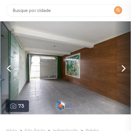
73
Início
São Paulo
Indianópolis
Prédio