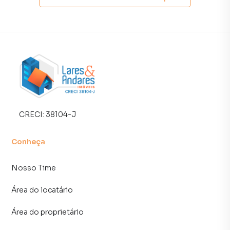
Negocie seu imóvel de forma totalmente online, com
segurança e tranquilidade. Na Lares e Andares Imóveis
você consegue comprar ou alugar um imóvel em São Paulo
mesmo não estando na cidade e com a praticidade de
fazer tudo online, direto do seu computador ou
smartphone. Nós criamos soluções inovadoras para
simplificar a relação de proprietários, inquilinos e
compradores com o mercado imobiliário.
CRECI:
38104-J
Anuncie seu imóvel! É fácil, rápido e gratuito! A Lares e
Andares Imóveis é uma imobiliária digital com imóveis em
Conheça
diversas cidades do Brasil, incluindo São Paulo.
Nosso Time
Na Lares e Andares Imóveis você consegue vender ou
alugar seu imóvel muito mais rápido do que em imobiliárias
Área do locatário
tradicionais. Já vendemos e locamos diversos imóveis em
São Paulo, especialmente em Indianópolis. Isso porque
Área do proprietário
temos uma equipe de marketing digital focada em produzir