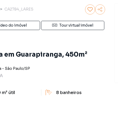
CA2784_LARES
ídeo do imóvel
Tour virtual imóvel
a em Guarapiranga, 450m²
a
-
São Paulo
/
SP
HA
 m²
útil
8
banheiros