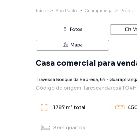
Início
São Paulo
Guarapiranga
Prédio
Fotos
V
Mapa
Casa comercial para vend
Travessa Bosque da Represa
,
64
-
Guarapirang
Código de origem:
lareseandares#TO4
1787 m²
total
450
Sem
quartos