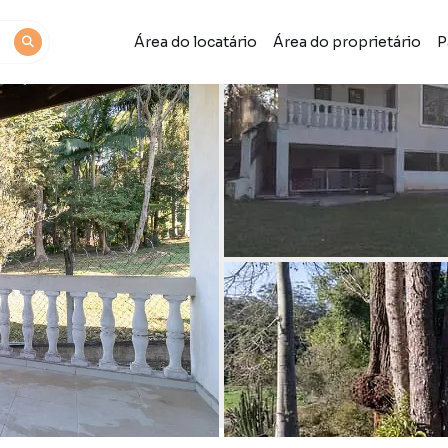
Área do locatário
Área do proprietário
P