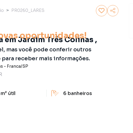
io
PR0260_LARES
ovas oportunidades!
 em Jardim Três Colinas ,
el, mas você pode conferir outros
o para receber mais informações.
as
-
Franca
/
SP
R
 m²
útil
6
banheiros