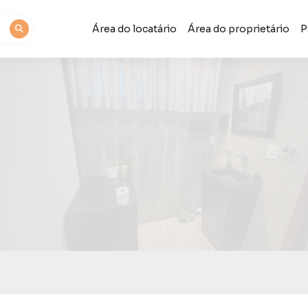
Área do locatário
Área do proprietário
P