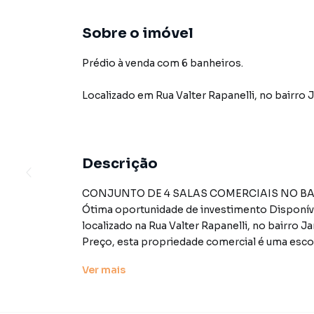
Sobre o imóvel
Prédio à venda com 6 banheiros.
Localizado
em
Rua Valter Rapanelli
,
no bairro 
Descrição
CONJUNTO DE 4 SALAS COMERCIAIS NO BA
Ótima oportunidade de investimento Disponíve
localizado na Rua Valter Rapanelli, no bairro
Preço, esta propriedade comercial é uma escolh
Ver
mais
Construída em um terreno de 250 metros quadrad
para acomodar diversas necessidades de negó
sub-tipo Geral, está situado numa área conhecid