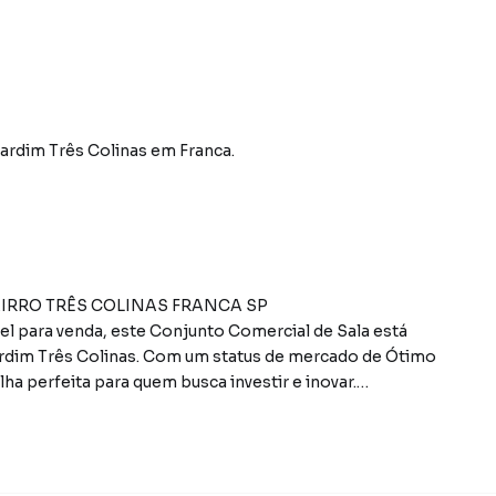
Jardim Três Colinas
em Franca
.
IRRO TRÊS COLINAS FRANCA SP
l para venda, este Conjunto Comercial de Sala está
 Jardim Três Colinas. Com um status de mercado de Ótimo
a perfeita para quem busca investir e inovar.
os, a propriedade oferece um espaço de 189 m² ideal
cios. O imóvel, categorizado como Comercial e com um
a por sua versatilidade e fácil acesso aos principais