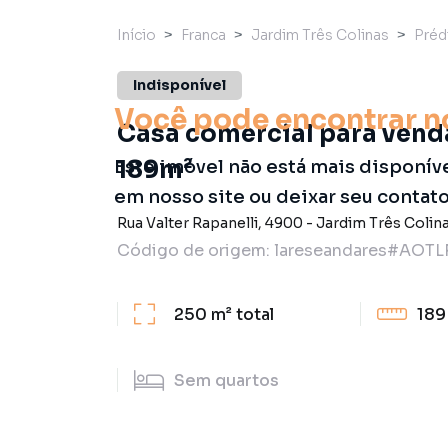
Início
Franca
Jardim Três Colinas
Préd
Indisponível
Você pode encontrar n
Casa comercial para venda
189m²
Este imóvel não está mais disponív
em nosso site ou deixar seu contat
Rua Valter Rapanelli
,
4900
-
Jardim Três Colin
Código de origem:
lareseandares#AOTL
250 m²
total
189
Sem
quartos