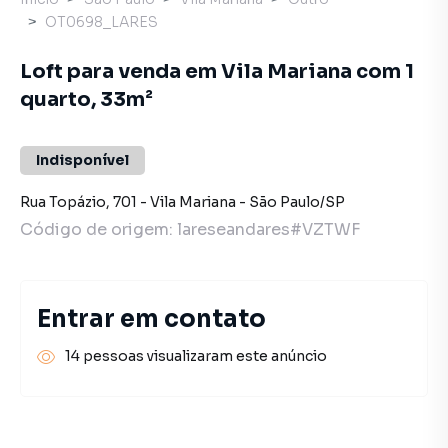
OT0698_LARES
Loft para venda em Vila Mariana com 1
quarto, 33m²
Indisponível
Rua Topázio
,
701
-
Vila Mariana
-
São Paulo
/
SP
Código de origem:
lareseandares#VZTWF
Entrar em contato
14 pessoas visualizaram este anúncio