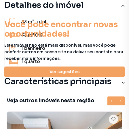
Detalhes do imóvel
33 m²
total
Você pode encontrar novas
oportunidades!
33 m²
útil
Este imóvel não está mais disponível, mas você pode
1
banheiro
conferir outros em nosso site ou deixar seu contato para
receber mais informações.
1
quarto
Ver sugestões
Características principais
Veja outros imóveis nesta região