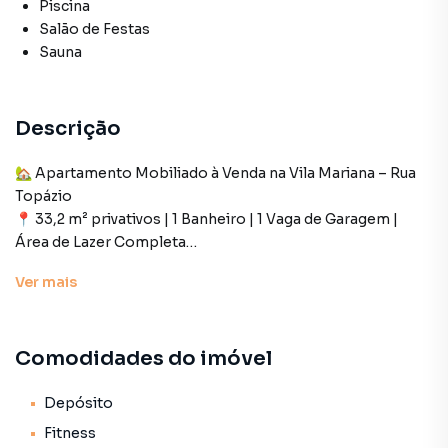
Piscina
Salão de Festas
Sauna
Descrição
🏡 Apartamento Mobiliado à Venda na Vila Mariana – Rua
Topázio
📍 33,2 m² privativos | 1 Banheiro | 1 Vaga de Garagem |
Área de Lazer Completa
Ver
mais
Este aconchegante apartamento totalmente mobiliado
está localizado na charmosa e tranquila Rua Topázio, no
coração da Vila Mariana, um dos bairros mais valorizados
Comodidades do imóvel
de São Paulo. Com 33,2 m² de área privativa, o imóvel
oferece um layout inteligente, ideal para quem busca
praticidade e conforto com estilo.
Depósito
Fitness