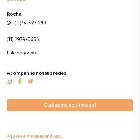
Portaria 24 horas com controle de acesso
Rocha
Sistema de câmeras e segurança
(11) 93759-7931
📍 Localização Estratégica:
(11) 2979-0655
Rua Topázio – Vila Mariana
Fale conosco
A poucos minutos das estações de metrô Ana Rosa e Vila
Mariana
Acompanhe nossas redes
Fácil acesso à Avenida Paulista, Parque Ibirapuera, Rodovia
dos Imigrantes
Próximo à ESPM, Belas Artes, UNIFESP, supermercados,
Cadastre seu imóvel
farmácias, cafés, bares e restaurantes
💰 Ideal para moradia ou investimento (excelente retorno
com locação tradicional ou Airbnb).
©
Lares e Andares Imóveis
.