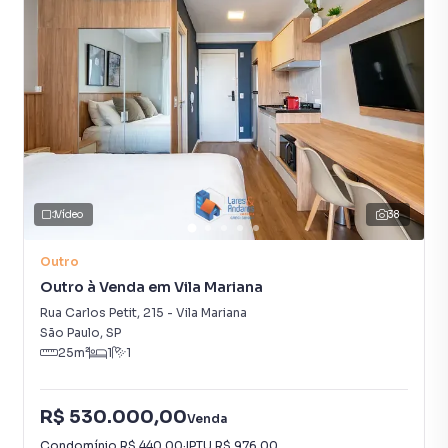
Vídeo
38
Outro
Outro à Venda em Vila Mariana
Rua Carlos Petit
,
215
-
Vila Mariana
São Paulo
,
SP
25
m²
1
1
R$ 530.000,00
Venda
Condomínio
R$ 440,00
·
IPTU
R$ 976,00