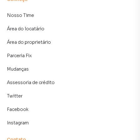
Sofá, rack com TV
Nosso Time
Cozinha equipada com geladeira, cooktop, micro-ondas e
Área do locatário
armários
Área do proprietário
Mesa de jantar com cadeiras
Parceria Fix
🏢 Estrutura Completa de Lazer no Condomínio:
Mudanças
Piscina com deck
Assessoria de crédito
Academia completa
Twitter
Salão de festas
Facebook
Espaço gourmet com churrasqueira
Instagram
Lavanderia coletiva
Contato