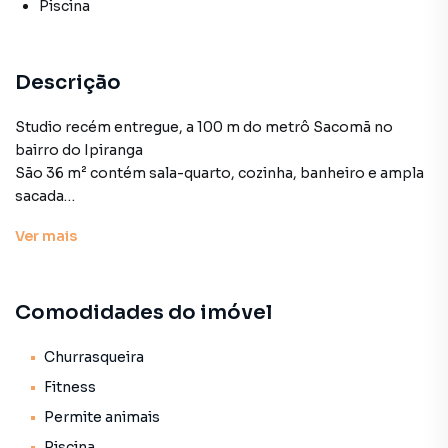
Piscina
Descrição
Studio recém entregue, a 100 m do metrô Sacomã no
bairro do Ipiranga
São 36 m² contém sala-quarto, cozinha, banheiro e ampla
sacada
Sem vaga de garagem
Ver
mais
Condomínio Wonder Ipiranga - Lavvi
Lazer completo.
Permite Airbnb
Comodidades do imóvel
Ideal para investidores, alta rentabilidade e liquidez.
Agende já sua visita!
Churrasqueira
Fitness
Outro para Venda em região valorizada do bairro Sacomã,
Permite animais
em São Paulo. Não encontrou o que procurava ou deseja
Piscina