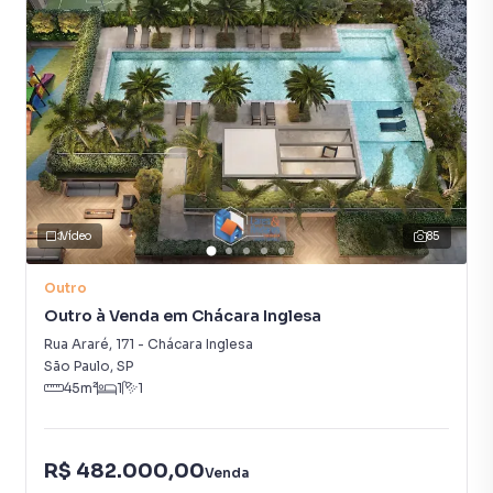
Vídeo
85
Outro
Outro à Venda em Chácara Inglesa
Rua Araré
,
171
-
Chácara Inglesa
São Paulo
,
SP
45
m²
1
1
R$ 482.000,00
Venda