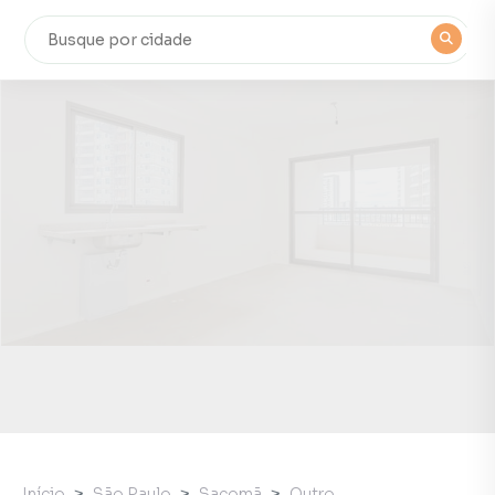
Início
São Paulo
Sacomã
Outro