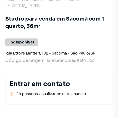
OT0112_LARES
Studio para venda em Sacomã com 1
quarto, 36m²
Indisponível
Rua Ettore Lantieri
,
102
-
Sacomã
-
São Paulo
/
SP
Código de origem:
lareseandares#G4L2Z
Entrar em contato
14 pessoas visualizaram este anúncio