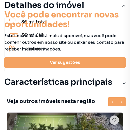
Detalhes do imóvel
Você pode encontrar novas
36 m²
total
oportunidades!
36 m²
útil
Este imóvel não está mais disponível, mas você pode
conferir outros em nosso site ou deixar seu contato para
1
banheiro
receber mais informações.
1
quarto
Ver sugestões
Características principais
Veja outros imóveis nesta região