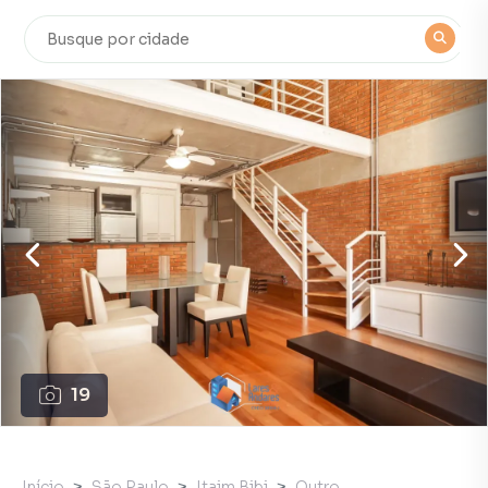
19
Início
São Paulo
Itaim Bibi
Outro