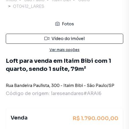
OT0412_LARES
Fotos
Vídeo do imóvel
Ver mais opções
Loft para venda em Itaim Bibi com 1
quarto, sendo 1 suíte, 79m²
Rua Bandeira Paulista
,
300
-
Itaim Bibi
-
São Paulo
/
SP
Código de origem:
lareseandares#ARAI6
Venda
R$ 1.790.000,00