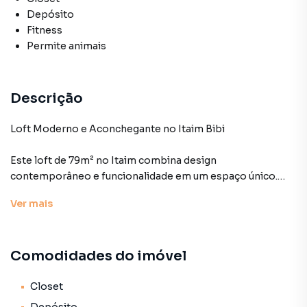
Depósito
Fitness
Permite animais
Descrição
Loft Moderno e Aconchegante no Itaim Bibi
Este loft de 79m² no Itaim combina design
contemporâneo e funcionalidade em um espaço único.
Com pé-direito duplo, a integração entre os ambientes
Ver
mais
proporciona amplitude e um estilo sofisticado, ideal para
quem busca praticidade sem abrir mão da elegância.
Comodidades do imóvel
A sala de estar se conecta à cozinha planejada, criando um
ambiente fluido e convidativo. A varanda ampla permite
excelente iluminação natural através de gigantescas
Closet
janelas, enquanto a persiana automatizada adiciona