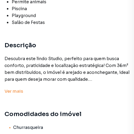
Permite animais
Piscina
Playground
Salão de Festas
Descrição
Descubra este lindo Studio, perfeito para quem busca
conforto, praticidade e localização estratégica! Com 36m²
bem distribuídos, o imóvel é arejado e aconchegante, ideal
para quem deseja morar com qualidade.
Ver
mais
Localização privilegiada: bairro tranquilo, com amplo
comércio e a apenas 16 minutos a pé dos metrôs Vila
Mariana e Chácara Klabin.
Comodidades do imóvel
Diferenciais do imóvel:
- 1 dormitório confortável
Churrasqueira