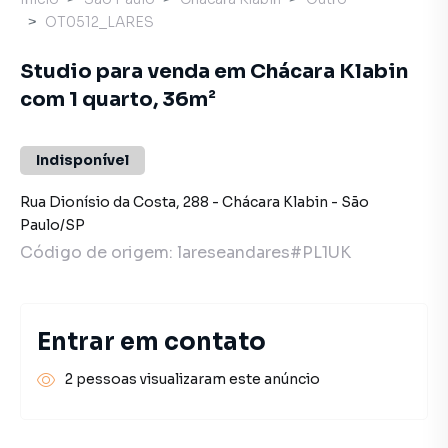
OT0512_LARES
Studio para venda em Chácara Klabin
com 1 quarto, 36m²
Indisponível
Rua Dionísio da Costa
,
288
-
Chácara Klabin
-
São
Paulo
/
SP
Código de origem:
lareseandares#PL1UK
Entrar em contato
2 pessoas visualizaram este anúncio