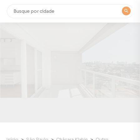
Início
São Paulo
Chácara Klabin
Outro