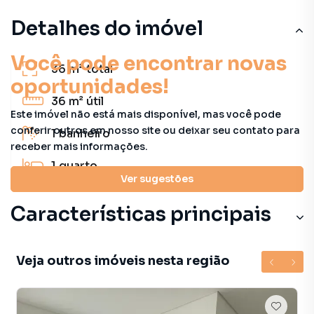
Detalhes do imóvel
Você pode encontrar novas
36 m²
total
oportunidades!
36 m²
útil
Este imóvel não está mais disponível, mas você pode
conferir outros em nosso site ou deixar seu contato para
1
banheiro
receber mais informações.
1
quarto
Ver sugestões
Características principais
Veja outros imóveis nesta região