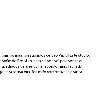
bairros mais prestigiados de São Paulo! Este studio,
oração do Brooklin, está disponível para venda ou
 quadrados de área útil, em condomínio fechado
 para tornar sua vida mais confortável e prática.
cionado, aquecedor e luminárias. Foi feito o
jados em todos os ambientes, cozinha, dormitório e
 à gás.
com opções de lazer incomparáveis: um rooftop