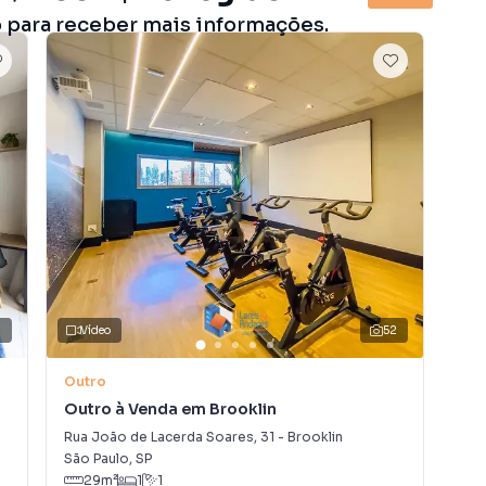
o para receber mais informações.
8
Vídeo
52
V
Outro
Out
Outro à Venda em Brooklin
Out
Rua João de Lacerda Soares
,
31
-
Brooklin
Rua
São Paulo
,
SP
São
29
m²
1
1