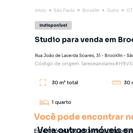
Início
São Paulo
Brooklin
Outro
OT
Indisponível
Studio para venda em Broo
Rua João de Lacerda Soares
,
31
-
Brooklin
-
Sã
Código de origem:
lareseandares#H9VX
30 m²
total
30 
1
quarto
Você pode encontrar n
Veja outros imóveis em
Este imóvel não está mais disponív