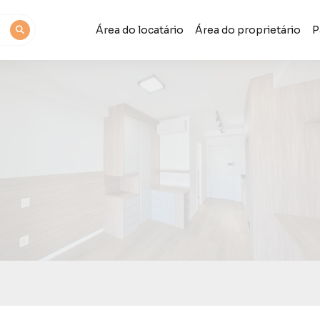
Área do locatário
Área do proprietário
P