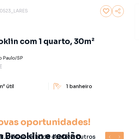
0523_LARES
klin com 1 quarto, 30m²
o Paulo
/
SP
E
m²
útil
1
banheiro
ovas oportunidades!
 Brooklin e região
el, mas você pode conferir outros