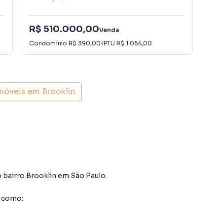
R$ 510.000,00
R$
Venda
Condomínio
R$ 390,00
·
IPTU
R$ 1.054,00
Con
imóveis em
Brooklin
 bairro Brooklin
em São Paulo
.
s como: