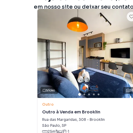
em nosso site ou deixar seu contat
Vídeo
3
Outro
Outro à Venda em Brooklin
Rua das Margaridas
,
308
-
Brooklin
São Paulo
,
SP
25
m²
1
1