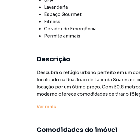
SPA
Lavanderia
Espaço Gourmet
Fitness
Gerador de Emergência
Permite animais
Descrição
Descubra o refúgio urbano perfeito em um dos 
localizado na Rua João de Lacerda Soares no c
locação por um ótimo preço. Com 30,8 metros
moderno oferece comodidades de tirar o fôlego
Ver
mais
Totalmente reformado, piso laminado, ar condi
fechamento da varanda com vidros. Com plane
varanda. Banheiro com box e gabinete, chuveiro
Comodidades do imóvel
O condomínio é um verdadeiro oásis urbano, 