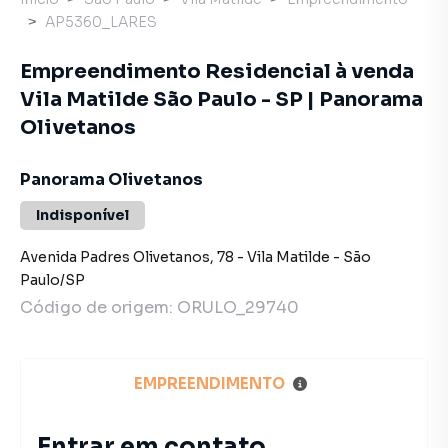
AP5360_LARES
Empreendimento Residencial à venda
Vila Matilde São Paulo - SP | Panorama
Olivetanos
Panorama Olivetanos
Indisponível
Avenida Padres Olivetanos
,
78
-
Vila Matilde
-
São
Paulo
/
SP
Código de origem:
ORULO_29740
EMPREENDIMENTO
Entrar em contato