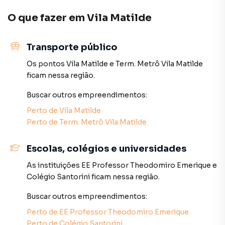
procurava ou deseja mais informações sobre
Empreendimento em São Paulo? Entre em contato com
O que fazer em
Vila Matilde
nossa equipe pelo telefone (11) 93759-7931.
Transporte público
A Lares e Andares Imóveis tem mais opções de
apartamentos, casas residenciais e comerciais, sobrados,
Os pontos
Vila Matilde
e
Term. Metrô Vila Matilde
terrenos, lojas e barracões para venda ou locação, além de
ficam nessa região.
empreendimentos em construção ou lançamentos na
planta em Vila Matilde e em outras regiões de São Paulo.
Buscar outros
empreendimentos
:
Aqui você encontra milhares de ofertas para encontrar o
Perto de
Vila Matilde
imóvel que mais combina com seu estilo de vida.
Perto de
Term. Metrô Vila Matilde
Negocie seu imóvel de forma totalmente online, com
Escolas, colégios e universidades
segurança e tranquilidade. Na Lares e Andares Imóveis
você consegue comprar ou alugar um imóvel em São Paulo
As instituições
EE Professor Theodomiro Emerique
e
mesmo não estando na cidade e com a praticidade de
Colégio Santorini
ficam nessa região.
fazer tudo online, direto do seu computador ou
Buscar outros
empreendimentos
:
smartphone. Nós criamos soluções inovadoras para
simplificar a relação de proprietários, inquilinos e
Perto de
EE Professor Theodomiro Emerique
compradores com o mercado imobiliário.
Perto de
Colégio Santorini