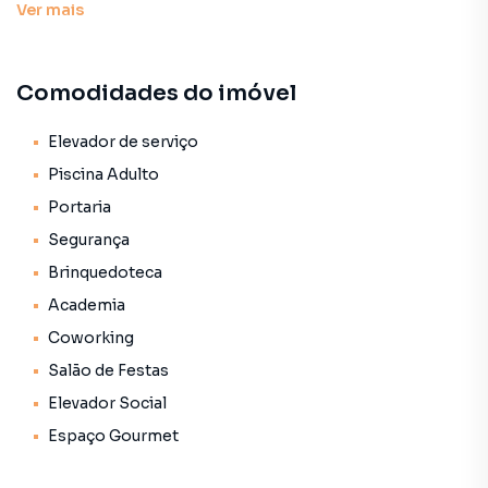
Ver
mais
Características:
• Academia
Comodidades do imóvel
• Brinquedoteca
• Coworking
• Elevador de serviço
Elevador de serviço
• Elevador social
Piscina Adulto
• Espaço gourmet
Portaria
• Piscina adulto
Segurança
• Portaria
• Salão de festas
Brinquedoteca
• Segurança
Academia
• Status: Pronto novo
Coworking
• Finalidade: Residencial
Salão de Festas
Elevador Social
Espaço Gourmet
Empreendimento para Venda em região valorizada do
bairro Vila Matilde, em São Paulo. Não encontrou o que