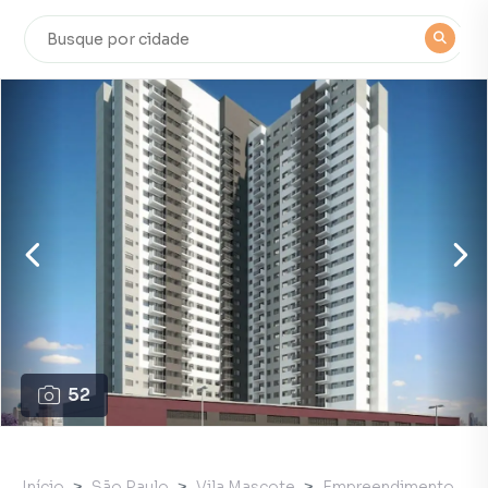
52
Início
São Paulo
Vila Mascote
Empreendimento