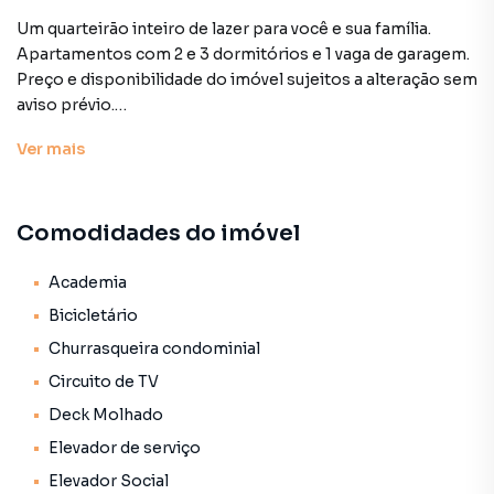
Um quarteirão inteiro de lazer para você e sua família.
Apartamentos com 2 e 3 dormitórios e 1 vaga de garagem.
Preço e disponibilidade do imóvel sujeitos a alteração sem
aviso prévio.
Ver
mais
Características:
• Academia
• Academia externa
Comodidades do imóvel
• Bicicletário
• Churrasqueira condominial
• Circuito de TV
Academia
• Deck molhado
Bicicletário
• Elevador de serviço
Churrasqueira condominial
• Elevador social
Circuito de TV
• Espaço gourmet
• Gerador
Deck Molhado
• Piscina adulto
Elevador de serviço
• Piscina infantil
Elevador Social
• Playground