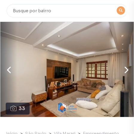
33
Início
São Paulo
Vila Marari
Empreendimento