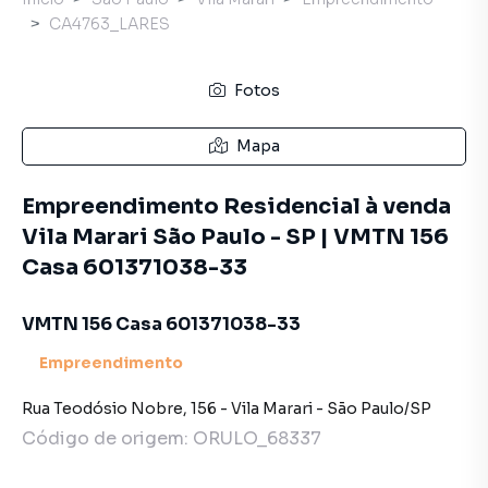
CA4763_LARES
Fotos
Mapa
Empreendimento Residencial à venda
Vila Marari São Paulo - SP | VMTN 156
Casa 601371038-33
VMTN 156 Casa 601371038-33
Empreendimento
Rua Teodósio Nobre
,
156
-
Vila Marari
-
São Paulo
/
SP
Código de origem:
ORULO_68337