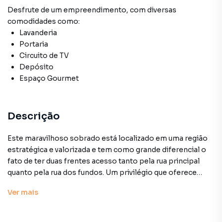
Desfrute de
um empreendimento
, com diversas
comodidades como:
Lavanderia
Portaria
Circuito de TV
Depósito
Espaço Gourmet
Descrição
Este maravilhoso sobrado está localizado em uma região
estratégica e valorizada e tem como grande diferencial o
fato de ter duas frentes acesso tanto pela rua principal
quanto pela rua dos fundos. Um privilégio que oferece
mais conforto praticidade e segurança! O imóvel conta
Ver
mais
com 3 dormitórios amplos todos com armários
planejados e piso de madeira Um dos quartos possui uma
excelente varanda ideal para relaxar e aproveitar