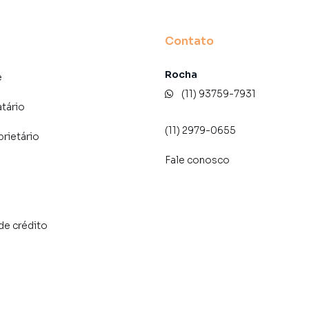
 acesso fácil a tudo o que você precisa no seu dia a
como mercados padarias farmácias restaurantes variados
ital SP e 950m do metrô Shopping Santa Cruz. Preço e
Contato
 sem aviso prévio.
Rocha
e
(11) 93759-7931
atário
(11) 2979-0655
prietário
Fale conosco
de crédito
ada do bairro Vila Clementino, em São Paulo. Não
nformações sobre Empreendimento em São Paulo? Entre
1) 93759-7931.
 apartamentos, casas residenciais e comerciais,