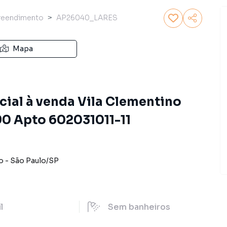
eendimento
AP26040_LARES
Mapa
al à venda Vila Clementino
90 Apto 602031011-11
o
-
São Paulo
/
SP
il
Sem
banheiros