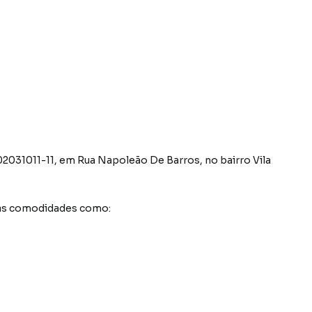
02031011-11
,
em
Rua Napoleão De Barros
,
no bairro Vila
sas comodidades como: