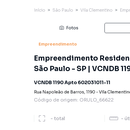
Início
São Paulo
Vila Clementino
Empr
Fotos
Empreendimento
Empreendimento Residenci
São Paulo - SP | VCNDB 11
VCNDB 1190 Apto 602031011-11
Rua Napoleão de Barros
,
1190
-
Vila Clementin
Código de origem:
ORULO_66622
-
total
-
út