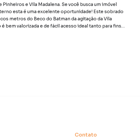
e Pinheiros e Vila Madalena. Se você busca um imóvel
nterno esta é uma excelente oportunidade! Este sobrado
ucos metros do Beco do Batman da agitação da Vila
é bem valorizada e de fácil acesso ideal tanto para fins
a para dois ambientes lavabo copa e cozinha lavanderia
 que foi utilizada por muito tempo como ateliê e pode
utilizado como residência mas pode ser adaptado para o
king. 2 vagas de garagem. Preço e disponibilidade do
Contato