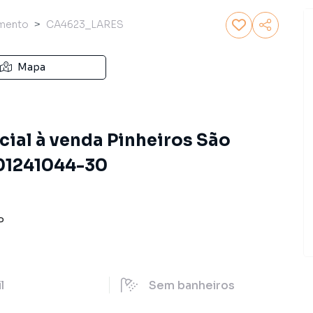
mento
CA4623_LARES
Mapa
al à venda Pinheiros São
601241044-30
P
il
Sem
banheiros