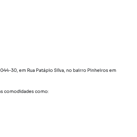
1044-30
,
em
Rua Patápio Silva
,
no bairro Pinheiros
em
sas comodidades como: