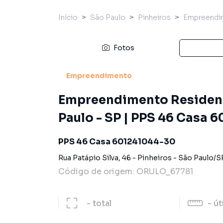
Início
São Paulo
Pinheiros
Empreendi
Fotos
Empreendimento
Empreendimento Residenci
Paulo - SP | PPS 46 Casa 
PPS 46 Casa 601241044-30
Rua Patápio Silva
,
46
-
Pinheiros
-
São Paulo
/
S
Código de origem:
ORULO_67781
-
total
-
út