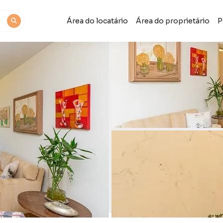
Área do locatário
Área do proprietário
P