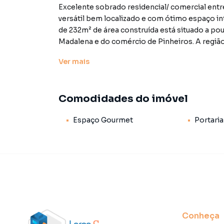
Excelente sobrado residencial/ comercial entr
versátil bem localizado e com ótimo espaço i
de 232m² de área construída está situado a po
Madalena e do comércio de Pinheiros. A região 
comerciais quanto residenciais. A casa tem sal
Ver
mais
e banheiro de serviço . Além disso há uma área
ser transformada de acordo com a sua necessidade. No piso superior temos 3 dormitórios amplos e
um banheiro. Atualmente o imóvel está sendo 
Comodidades do imóvel
funcionamento de clínicas escritórios e cowor
imóvel sujeitos a alteração sem aviso prévio.
Espaço Gourmet
Portaria
Características:
• Espaço gourmet
• Portaria
• Status: Usado
• Finalidade: Residencial
Conheça