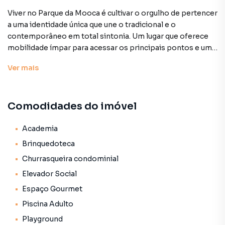
Viver no Parque da Mooca é cultivar o orgulho de pertencer
a uma identidade única que une o tradicional e o
contemporâneo em total sintonia. Um lugar que oferece
mobilidade ímpar para acessar os principais pontos e uma
gastronomia inconfundível. Bairro que preserva o contato
Ver
mais
com a natureza e está em constante atualização. Os
apartamentos receberão tratamento de acabamento e
revestimento com padrão de qualidade Namour. O lazer na
Comodidades do imóvel
cobertura proporciona experiências indescritíveis: de um
lado piscina deck e solarium . Do outro salão gourmet com
churrasqueira e uma vista incrível para o Parque da Mooca
Academia
no lounge. No térreo o projeto terá lobby salão de festas
Brinquedoteca
com pé direito duplo playground salão de jogos integrado
Churrasqueira condominial
à brinquedoteca e espaço gourmet além de um amplo e
Elevador Social
exclusivo espaço fitness no 1º andar. Preço e
disponibilidade do imóvel sujeitos a alteração sem aviso
Espaço Gourmet
prévio.
Piscina Adulto
Playground
Características: