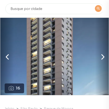
16
Início
São Paulo
Parque da Mooca