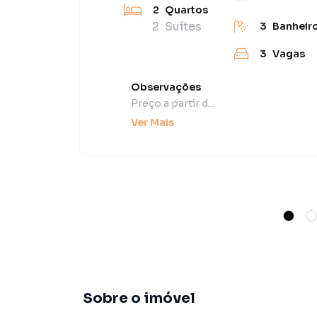
2
Quartos
2
Suítes
3
Banheir
3
Vagas
Observações
Preço a partir d...
Ver Mais
Sobre o imóvel