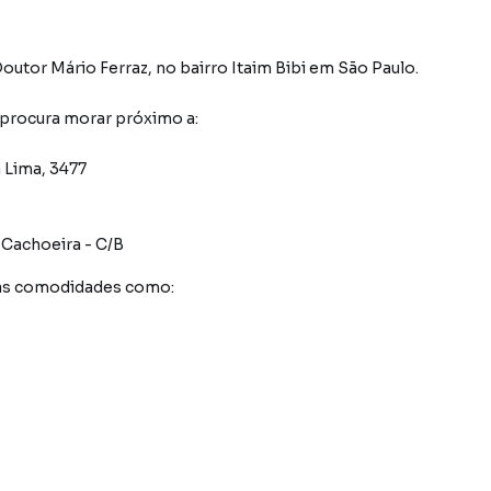
outor Mário Ferraz
,
no bairro Itaim Bibi
em São Paulo
.
 procura morar próximo a:
a Lima, 3477
 Cachoeira - C/B
sas comodidades como: