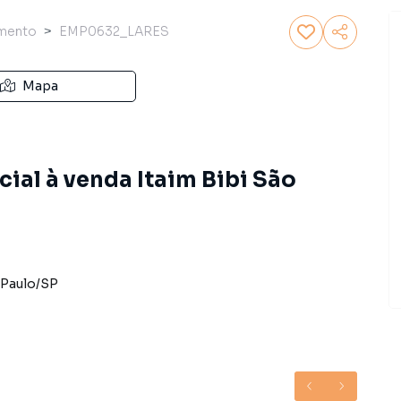
mento
EMP0632_LARES
Mapa
al à venda Itaim Bibi São
 Paulo
/
SP