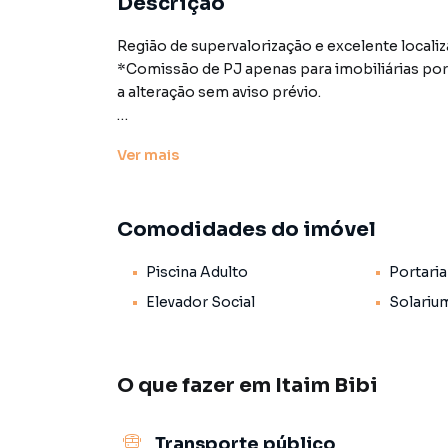
Descrição
Região de supervalorização e excelente locali
*Comissão de PJ apenas para imobiliárias por
a alteração sem aviso prévio.
Características:
Ver
mais
• Elevador social
• Piscina adulto
• Portaria
Comodidades do imóvel
• Segurança
• Solarium
Piscina Adulto
Portaria
• Status: Pronto novo
• Finalidade: Residencial
Elevador Social
Solariu
O que fazer em
Itaim Bibi
Empreendimento para Venda em região valoriza
que procurava ou deseja mais informações s
com nossa equipe pelo telefone (11) 93759-793
Transporte público