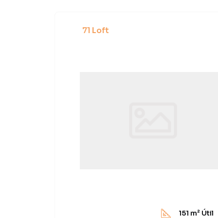
71 Loft
151
m² Útil