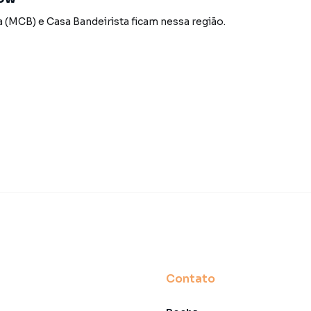
 alugar seu imóvel mais rápido. Contamos também com
dos e uma central de atendimento preparada para
a (MCB)
e
Casa Bandeirista
ficam nessa região.
Contato