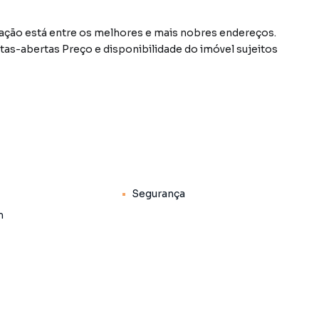
zação está entre os melhores e mais nobres endereços.
tas-abertas Preço e disponibilidade do imóvel sujeitos
Segurança
m
da do bairro Itaim Bibi, em São Paulo. Não encontrou o
obre Empreendimento em São Paulo? Entre em contato
1.