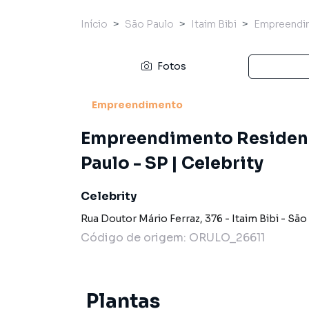
Início
São Paulo
Itaim Bibi
Empreendi
Fotos
Empreendimento
Empreendimento Residenci
Paulo - SP | Celebrity
Celebrity
Rua Doutor Mário Ferraz
,
376
-
Itaim Bibi
-
São
Código de origem:
ORULO_26611
Plantas