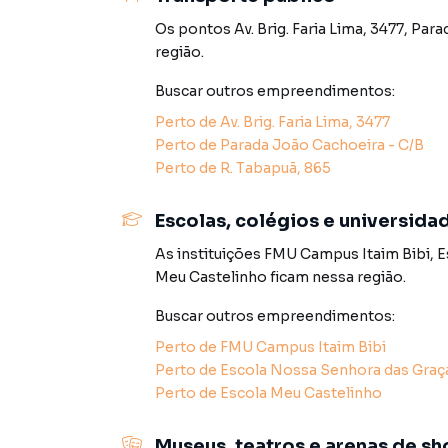
Os pontos
Av. Brig. Faria Lima, 3477
,
Para
A Lares e Andares Imóveis tem mais opções de
região.
sobrados, terrenos, lojas e barracões para 
construção ou lançamentos na planta em Itaim 
Buscar outros
empreendimentos
:
encontra milhares de ofertas para encontrar o
Perto de
Av. Brig. Faria Lima, 3477
Perto de
Parada João Cachoeira - C/B
Negocie seu imóvel de forma totalmente onlin
Perto de
R. Tabapuã, 865
Imóveis você consegue comprar ou alugar um 
com a praticidade de fazer tudo online, dire
soluções inovadoras para simplificar a relaçã
Escolas, colégios e universida
mercado imobiliário.
As instituições
FMU Campus Itaim Bibi
,
E
Meu Castelinho
ficam nessa região.
Anuncie seu imóvel! É fácil, rápido e gratuito!
imóveis em diversas cidades do Brasil, incluin
Buscar outros
empreendimentos
:
Perto de
FMU Campus Itaim Bibi
Na Lares e Andares Imóveis você consegue ven
Perto de
Escola Nossa Senhora das Graça
imobiliárias tradicionais. Já vendemos e loc
Perto de
Escola Meu Castelinho
Itaim Bibi. Isso porque temos uma equipe de 
específicas para São Paulo, o que aumenta mu
Museus, teatros e arenas de s