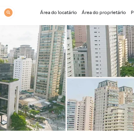
Área do locatário
Área do proprietário
P