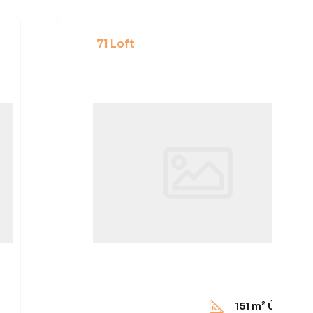
71 Loft
151
m² Útil