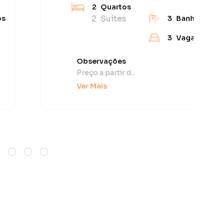
2
Quartos
2
Suítes
os
3
Banheiros
3
Vagas
Observações
Preço a partir d...
Ver Mais