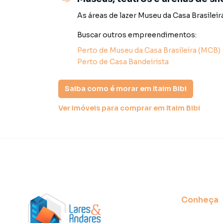
consequência uma maior chance de vender ou
um time de programadores, corretores treina
As áreas de lazer
Museu da Casa Brasileir
atender proprietários e inquilinos.
Buscar outros
empreendimentos
:
Perto de
Museu da Casa Brasileira (MCB)
Perto de
Casa Bandeirista
Saiba como é morar em
Itaim Bibi
Ver imóveis
para comprar em Itaim Bibi
Conheça