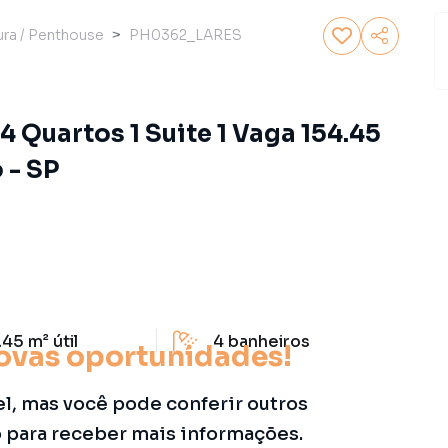
ra / Penthouse
PH0362_LARES
 Quartos 1 Suite 1 Vaga 154.45
 - SP
.45 m²
útil
4
banheiros
ovas oportunidades!
el, mas você pode conferir outros
o para receber mais informações.