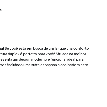
:
! Se você está em busca de um lar que una conforto
rtura duplex é perfeita para você! Situada na melhor
resenta um design moderno e funcional ideal para
rtos incluindo uma suíte espaçosa e acolhedora este
ampla sala de estar é iluminada e arejada aproveitando a
odos os ambientes. Imagine-se desfrutando de momentos
o aprecia a vista deslumbrante da cidade! As duas vagas
um verdadeiro luxo em uma área tão desejada. Cada
onar o máximo de conforto e bem-estar. Não perca a
ma nova experiência. Venha conhecer e se encantar com
ibilidade do imóvel sujeitos a alteração sem aviso