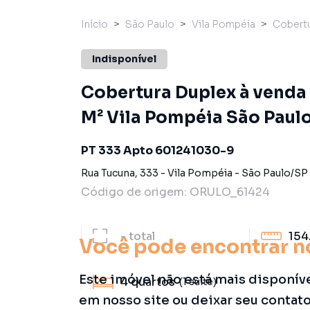
Início
São Paulo
Vila Pompéia
Cobertu
Indisponível
Cobertura Duplex à venda 4
M² Vila Pompéia São Paulo
PT 333 Apto 601241030-9
Rua Tucuna
,
333
-
Vila Pompéia
-
São Paulo
/
SP
Código de origem:
ORULO_61424
-
total
154
Você pode encontrar n
Este imóvel não está mais disponív
4
quartos
(1 suíte)
em nosso site ou deixar seu contat