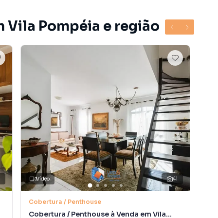
m Vila Pompéia e região
8
Vídeo
41
Cobertura / Penthouse
Cob
Cobertura / Penthouse à Venda em Vila
Cob