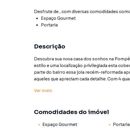
Desfrute de
, com diversas comodidades como
Espaço Gourmet
Portaria
Descrição
Descubra sua nova casa dos sonhos na Pompéia
estilo e uma localização privilegiada esta cobe
parte do bairro essa joia recém-reformada ap
aqueles que apreciam cada detalhe. Com 4 qua
apartamento é perfeito para toda a família. A 
Ver
mais
ventilação cruzada que garante frescor em t
inesquecíveis com amigos e familiares enquant
de garagem oferecem praticidade e segurança 
Comodidades do imóvel
canto deste imóvel foi pensado para proporci
chance de viver em um lugar onde cada dia é u
Espaço Gourmet
Portaria
sua nova cobertura na Pompéia! Preço e dispon