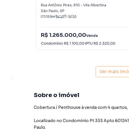
Albertina
Rua Antônio Pires
,
810
-
Vila Albertina
São Paulo
,
SP
159
m²
2
3
3
R$ 1.265.000,00
Venda
Condomínio
R$ 1.100,00
·
IPTU
R$ 2.320,00
Ver mais im
Sobre o imóvel
Cobertura / Penthouse à venda com 4 quartos, 1 
Localizado
no Condomínio
Pt 333 Apto 60124
Paulo
.