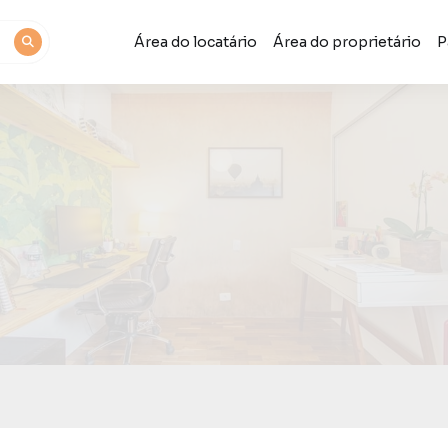
Área do locatário
Área do proprietário
P