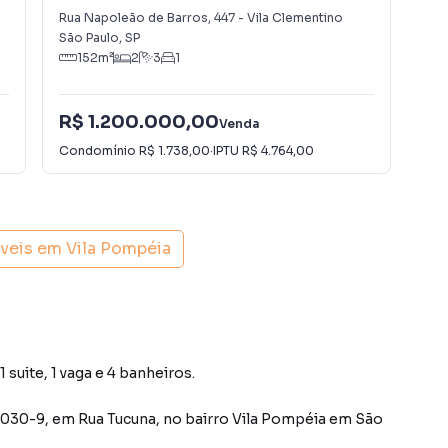
Clementino
Ca
Rua Napoleão de Barros
,
447
-
Vila Clementino
Ave
São Paulo
,
SP
Con
152
m²
2
3
1
R$ 1.200.000,00
R$
Venda
Condomínio
R$ 1.738,00
·
IPTU
R$ 4.764,00
Con
óveis em
Vila Pompéia
suite, 1 vaga e 4 banheiros.
1030-9
,
em
Rua Tucuna
,
no bairro Vila Pompéia
em São