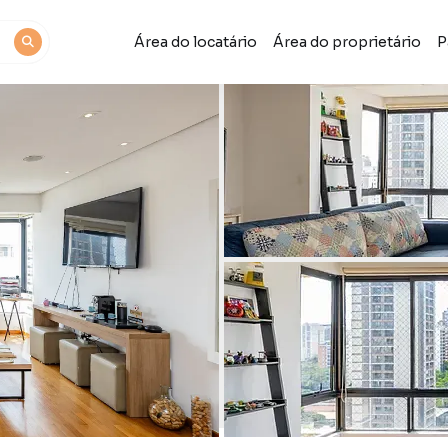
Área do locatário
Área do proprietário
P