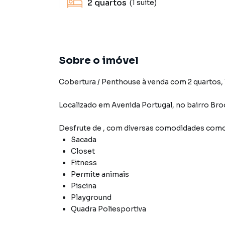
2
quartos
(1 suíte)
Sobre o imóvel
Cobertura / Penthouse à venda com 2 quartos, 1
Localizado
em
Avenida Portugal
,
no bairro Bro
Desfrute de
, com diversas comodidades como
Sacada
Closet
Fitness
Permite animais
Piscina
Playground
Quadra Poliesportiva