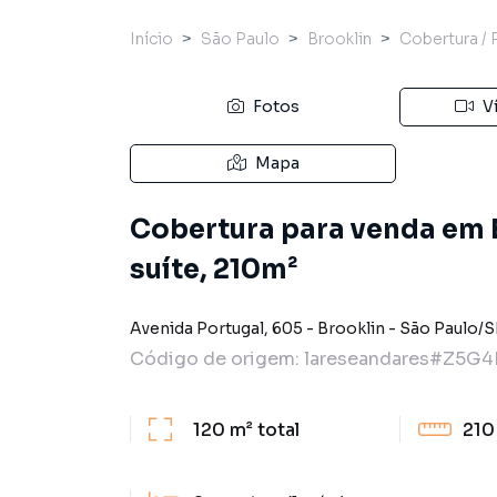
Início
São Paulo
Brooklin
Cobertura /
Fotos
V
Mapa
Cobertura para venda em B
suíte, 210m²
Avenida Portugal
,
605
-
Brooklin
-
São Paulo
/
S
Código de origem:
lareseandares#Z5G4
120 m²
total
210