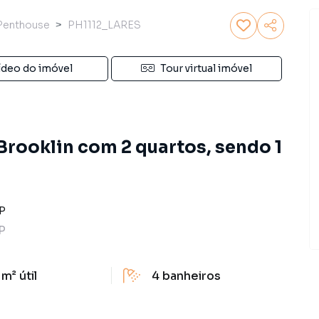
 Penthouse
PH1112_LARES
ídeo do imóvel
Tour virtual imóvel
rooklin com 2 quartos, sendo 1
P
P
 m²
útil
4
banheiros