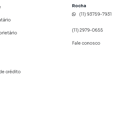
Rocha
e
(11) 93759-7931
atário
(11) 2979-0655
prietário
Fale conosco
de crédito