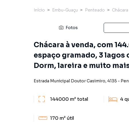
Início
Embu-Guaçu
Penteado
Chácara
Fotos
Chácara à venda, com 144.
espaço gramado, 3 lagos 
Dorm, lareira e muito mai
Estrada Municipal Doutor Casimiro
,
4135
-
Pen
144000 m²
total
4
q
170 m²
útil