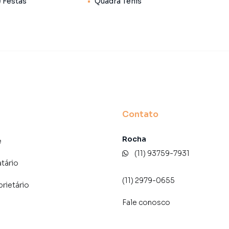
e Festas
Quadra Tênis
iro de Geografia e Estatística (IBGE) para 1 de julho de
e 155,641 km². Considerando estes números, a densidade
 habitantes por km². Já a população aferida pelo IBGE
esultando naquele ano, em uma densidade populacional de
Contato
Rocha
e
erezas, até os Astros”)
(11) 93759-7931
5″ S 46° 48′ 39″ O
atário
GE/2008
(11) 2979-0655
prietário
Fale conosco
Itapecerica da Serra, São Paulo e Juquitiba