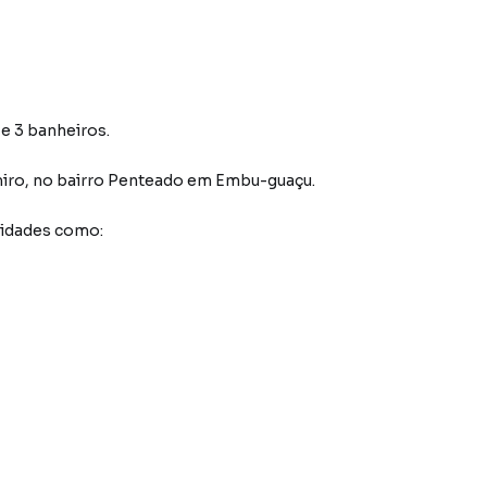
 e 3 banheiros.
miro
,
no bairro Penteado
em Embu-guaçu
.
didades como: