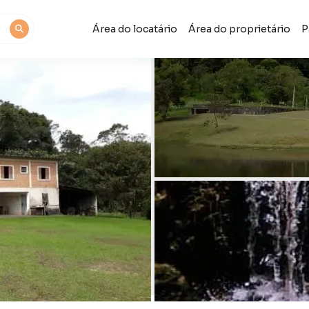
Área do locatário
Área do proprietário
P