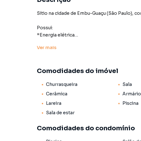
Sítio na cidade de Embu-Guaçu (São Paulo), 
Possui:
*Energia elétrica
*Casa: 1 suíte + 3 quartos, 2 banheiros (3 no tota
Ver
mais
espaçosa, varanda grande (com churrasqueira),
fogão a lenha.
*Galpão
Comodidades do imóvel
*Casa de caseiro.
*3 lagos, várias nascentes.
Churrasqueira
Sala
*Piscina de vinil.
*Árvores frutíferas
Cerâmica
Armário
*Espaço gramado para campo de futebol.
Lareira
Piscina
Sala de estar
Localização de Embu-Guaçu em São Paulo Emb
São Paulo, Microrregião de Itapecerica da Serr
Comodidades do condomínio
Sudoeste da Grande São Paulo, em conformidade 
consequentemente, com o Plano de Desenvolv