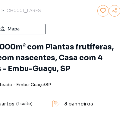
CH0001_LARES
Mapa
000m² com Plantas frutíferas,
com nascentes, Casa com 4
s - Embu-Guaçu, SP
teado
-
Embu-Guaçu
/
SP
uartos
3
banheiros
(1 suíte)