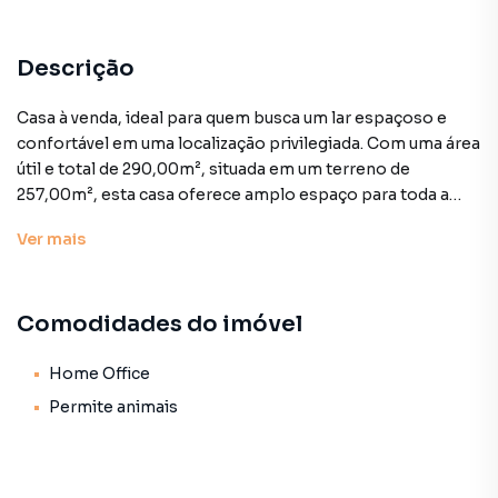
Descrição
Casa à venda, ideal para quem busca um lar espaçoso e
confortável em uma localização privilegiada. Com uma área
útil e total de 290,00m², situada em um terreno de
257,00m², esta casa oferece amplo espaço para toda a
família.
Ver
mais
O imóvel possui 4 quartos, todos suítes, proporcionando
privacidade e conforto. Conta também com um total de 2
Comodidades do imóvel
banheiros adicionais e 2 vagas de garagem determinadas,
oferecendo praticidade e segurança. As características do
imóvel incluem área de serviço, copa, home office, lavabo
Home Office
e piso de madeira, garantindo um ambiente funcional e
Permite animais
aconchegante.
Esta casa é perfeita para quem valoriza espaço, conforto e