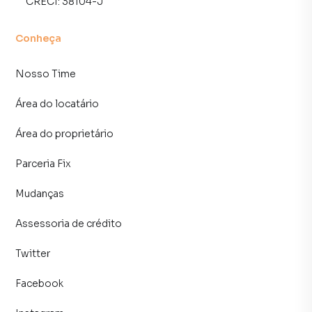
CRECI:
38104-J
consequência uma maior chance de vender ou alugar seu
imóvel mais rápido. Contamos também com um time de
programadores, corretores treinados e uma central de
Conheça
atendimento preparada para atender proprietários e
inquilinos.
Nosso Time
Área do locatário
Área do proprietário
Parceria Fix
Mudanças
Assessoria de crédito
Twitter
Facebook