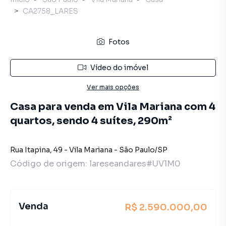
CA2758_LARES
Fotos
Vídeo do imóvel
Ver mais opções
Casa para venda em Vila Mariana com 4
quartos, sendo 4 suítes, 290m²
Rua Itapina
,
49
-
Vila Mariana
-
São Paulo
/
SP
Código de origem:
lareseandares#UV1M0
Venda
R$ 2.590.000,00