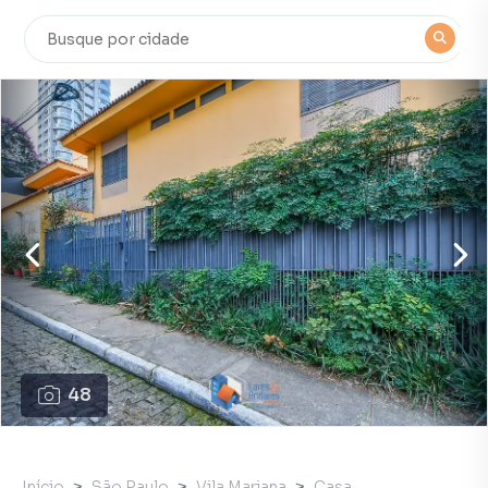
48
Início
São Paulo
Vila Mariana
Casa