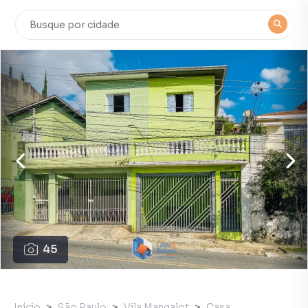
45
Início
São Paulo
Vila Mangalot
Casa