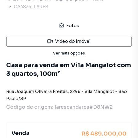
CA4834_LARES
Fotos
Vídeo do imóvel
Ver mais opções
Casa para venda em Vila Mangalot com
3 quartos, 100m²
Rua Joaquim Oliveira Freitas
,
2296
-
Vila Mangalot
-
São
Paulo
/
SP
Código de origem:
lareseandares#D8NW2
Venda
R$ 489.000,00