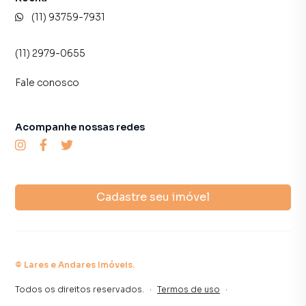
imóvel mais rápido. Contamos também com um time de
(11) 93759-7931
programadores, corretores treinados e uma central de
atendimento preparada para atender proprietários e
(11) 2979-0655
inquilinos.
Fale conosco
Acompanhe nossas redes
Cadastre seu imóvel
©
Lares e Andares Imóveis
.
Todos os direitos reservados.
·
Termos de uso
·