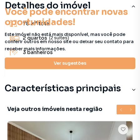
Detalhes do imóvel
Você pode encontrar novas
oportunidades!
78 m²
total
Este imóvel não está mais disponível, mas você pode
2
quartos
(2 suítes)
conferir outros em nosso site ou deixar seu contato para
receber mais informações.
3
banheiros
Ver sugestões
104 m²
útil
Características principais
Veja outros imóveis nesta região