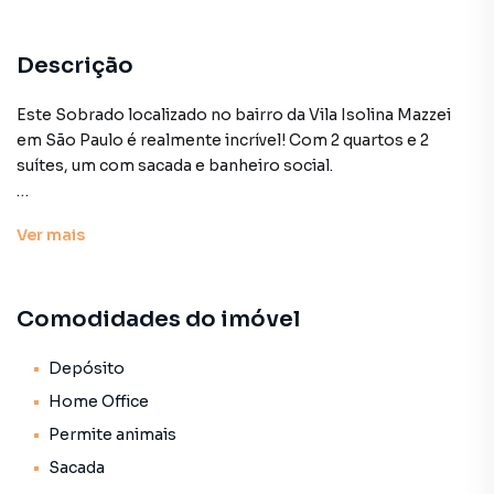
Descrição
Este Sobrado localizado no bairro da Vila Isolina Mazzei
em São Paulo é realmente incrível! Com 2 quartos e 2
suítes, um com sacada e banheiro social.
Além disso, o imóvel possui 4 vagas na garagem,
Ver
mais
proporcionando conforto e comodidade para você e sua
família.
Comodidades do imóvel
A sala para dois ambientes é confortável e aconchegante,
perfeita para receber amigos e familiares, conta com
lavabo. A cozinha com armários é moderna e funcional,
Depósito
oferecendo muito espaço para preparar suas refeições. A
Home Office
iluminação natural é um destaque deste imóvel, permitindo
Permite animais
que você aproveite a luz do sol durante todo o dia,
Sacada
economizando energia e garantindo para um ambiente