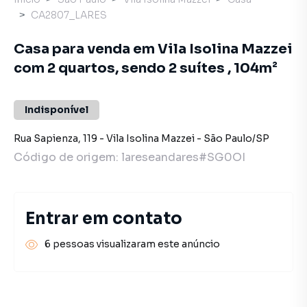
CA2807_LARES
Casa para venda em Vila Isolina Mazzei
com 2 quartos, sendo 2 suítes , 104m²
Indisponível
Rua Sapienza
,
119
-
Vila Isolina Mazzei
-
São Paulo
/
SP
Código de origem:
lareseandares#SG0OI
Entrar em contato
6 pessoas visualizaram este anúncio