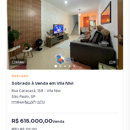
Vídeo
18
Sobrado
Sobrado à Venda em Vila Nivi
Rua Caracaxá
,
158
-
Vila Nivi
São Paulo
,
SP
84
m²
3
2
1
R$ 615.000,00
Venda
IPTU
R$ 112,00