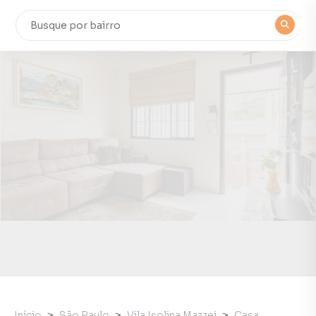
Início
São Paulo
Vila Isolina Mazzei
Casa