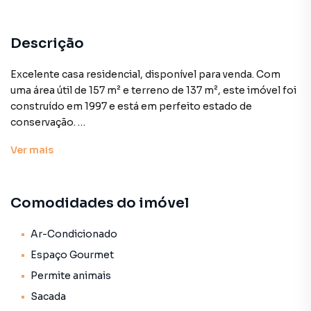
Descrição
Excelente casa residencial, disponível para venda. Com
uma área útil de 157 m² e terreno de 137 m², este imóvel foi
construído em 1997 e está em perfeito estado de
conservação.
Ver
mais
A casa conta com 3 quartos, sendo 1 suíte, ideal para
acomodar a sua família com conforto. Possui 2 banheiros e
um lavabo, além de 2 vagas de garagem. O espaço é
Comodidades do imóvel
valorizado por um design moderno, com piso de
porcelanato que confere elegância e praticidade.
Ar-Condicionado
A cozinha é integrada à copa, criando um ambiente
Espaço Gourmet
harmonioso para suas refeições. O imóvel ainda oferece
Permite animais
um espaço gourmet com churrasqueira e forno, perfeito
Sacada
para momentos de lazer. A sala de estar é iluminada,