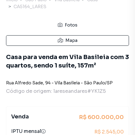
CA5164_LARES
Fotos
Mapa
Casa para venda em Vila Basileia com 3
quartos, sendo 1 suíte, 157m²
Rua Alfredo Sade
,
94
-
Vila Basileia
-
São Paulo
/
SP
Código de origem:
lareseandares#YK1Z5
Venda
R$ 600.000,00
IPTU mensal
R$ 2.545,00