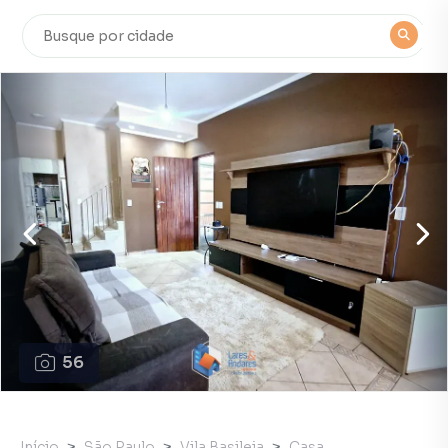
56
Início
São Paulo
Vila Basileia
Casa