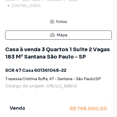
CA4796_LARES
Fotos
Mapa
Casa à venda 3 Quartos 1 Suite 2 Vagas
183 M² Santana São Paulo - SP
SCR 47 Casa 601361048-22
Travessa Cristina Ruffa
,
47
-
Santana
-
São Paulo
/
SP
Código de origem:
ORULO_68842
Venda
R$ 798.000,00