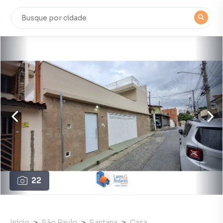
22
Início
São Paulo
Santana
Casa