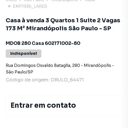
EMP1936_LARES
Casa à venda 3 Quartos 1 Suite 2 Vagas
173 M² Mirandópolis São Paulo - SP
MDOB 280 Casa 602171002-80
Indisponível
Rua Domingos Osvaldo Bataglia
,
280
-
Mirandópolis
-
São Paulo
/
SP
Código de origem:
ORULO_64471
Entrar em contato