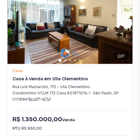
37
Casa
Casa à Venda em Vila Clementino
Rua Luís Mazzarolo
,
172
-
Vila Clementino
Condomínio VCLM 172 Casa 601971014-1
·
São Paulo
,
SP
189
m²
3
4
2
R$ 1.350.000,00
Venda
IPTU
R$ 930,00