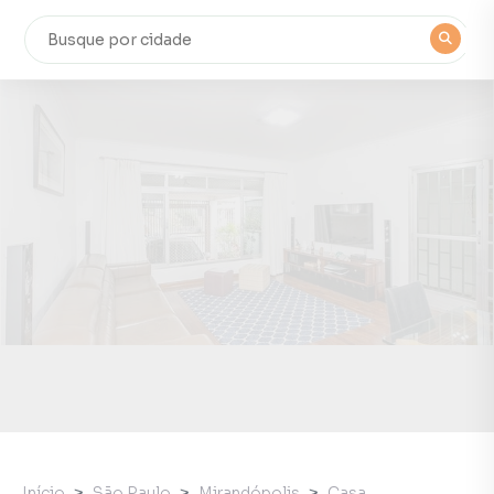
Início
São Paulo
Mirandópolis
Casa