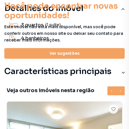
Você pode encontrar novas
Detalhes do imóvel
oportunidades!
3
quartos
(1 suíte)
Este imóvel não está mais disponível, mas você pode
conferir outros em nosso site ou deixar seu contato para
4
banheiros
receber mais informações.
173 m²
útil
Ver sugestões
Características principais
Veja outros imóveis nesta região