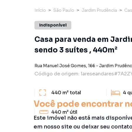
Início
São Paulo
Jardim Prudência
Ca
Indisponível
Casa para venda em Jardi
sendo 3 suítes , 440m²
Rua Manuel José Gomes
,
166
-
Jardim Prudênc
Código de origem:
lareseandares#7A2Z
440 m²
total
4
q
Você pode encontrar n
440 m²
útil
Este imóvel não está mais disponív
em nosso site ou deixar seu contat