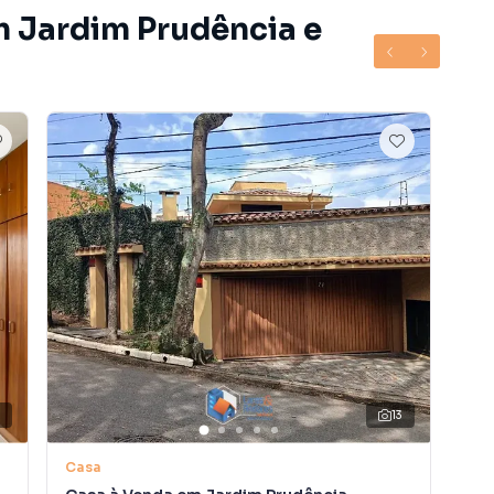
m Jardim Prudência e
6
13
V
Casa
Ca