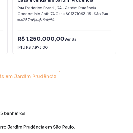
Casa à Venda em Jardim Prudência
Ca
Rua Frederico Brandli
,
74
-
Jardim Prudência
Ave
,
SP
Condomínio Jpfb 74 Casa 601371063-15
·
São Paulo
,
SP
São
257
m²
3
4
4
R$ 1.250.000,00
R$
Venda
IPTU
R$ 7.973,00
IPT
is em
Jardim Prudência
 5 banheiros.
irro Jardim Prudência
em São Paulo
.