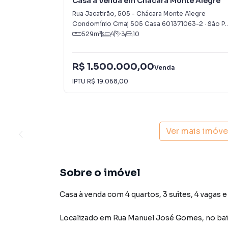
Casa à Venda em Chácara Monte Alegre
Rua Jacatirão
,
505
-
Chácara Monte Alegre
Condomínio Cmaj 505 Casa 601371063-2
·
São Paulo
529
m²
4
3
10
R$ 1.500.000,00
Venda
IPTU
R$ 19.068,00
Ver mais imóve
Sobre o imóvel
Casa à venda com 4 quartos, 3 suites, 4 vagas e
Localizado
em
Rua Manuel José Gomes
,
no ba