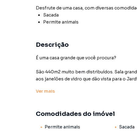
Desfrute de
uma casa
, com diversas comodid
Sacada
Permite animais
Descrição
É uma casa grande que você procura?
São 440m2 muito bem distribuídos. Sala grande
aos janelões de vidro que dão vista para o Jar
Sala de jantar com espaço para uma mesa grand
Ver
mais
tv ampla , onde você pode colocar aquele sofá 
São 4 quartos e três suítes, sendo a Master c
Comodidades do imóvel
size, área de leitura próxima a janela encantad
escritório que dá para uma deliciosa varanda.
Permite animais
Sacada
sendo um deles um quarto duplo com área para