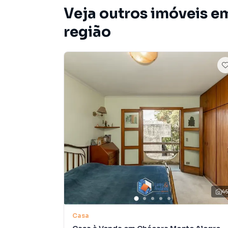
Veja outros imóveis e
região
4
Casa