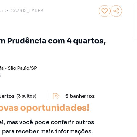
sa
CA3912_LARES
m Prudência com 4 quartos,
ia
-
São Paulo
/
SP
Y
uartos
5
banheiros
(3 suítes)
ovas oportunidades!
el, mas você pode conferir outros
o para receber mais informações.