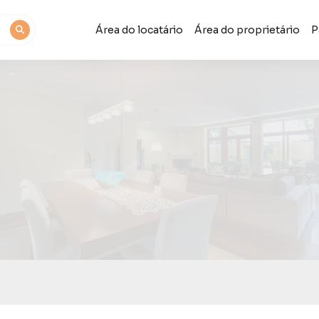
Área do locatário
Área do proprietário
P