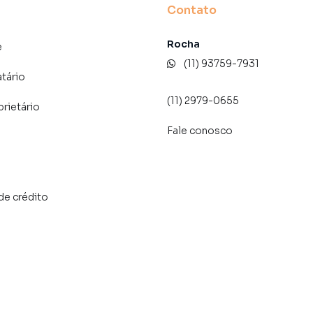
Contato
Rocha
e
(11) 93759-7931
atário
ortunidade de investimento.
(11) 2979-0655
prietário
Fale conosco
da recorrente ou acomodação independente para
ação. Um imóvel que não é apenas para morar, mas
al deste imóvel!
de crédito
o Imirim, em São Paulo. Não encontrou o que procurava
o Paulo? Entre em contato com nossa equipe pelo
 apartamentos, casas residenciais e comerciais,