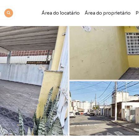
Área do locatário
Área do proprietário
P