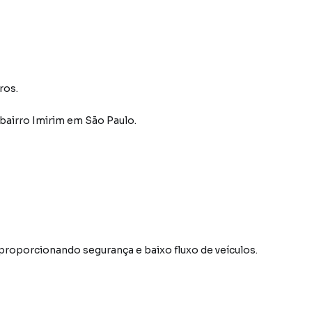
ros.
bairro Imirim
em São Paulo
.
, proporcionando segurança e baixo fluxo de veículos.
m fácil acesso a: