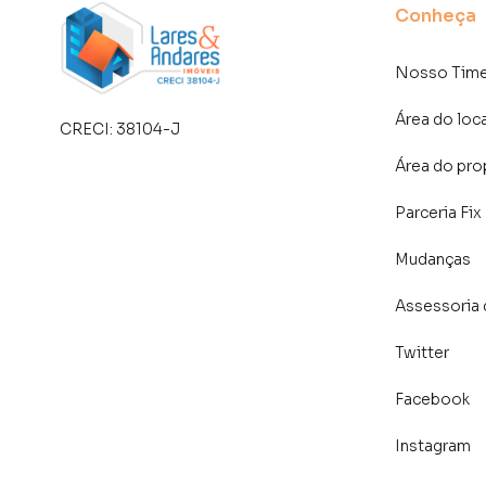
Conheça
Perfeitas para:
Nosso Tim
Geração de renda com locação
Uso familiar com privacidade
Área do loc
CRECI:
38104-J
Um diferencial que transforma o imóvel em op
Área do pro
As edículas oferecem a possibilidade de ren
Parceria Fix
familiares, garantindo versatilidade e valoriz
também para gerar retorno financeiro.
Mudanças
📞 Agende sua visita e descubra todo o potenci
Assessoria 
Twitter
Casa para Venda em região valorizada do bairr
Facebook
ou deseja mais informações sobre Casa em Sã
telefone (11) 93759-7931.
Instagram
A Lares e Andares Imóveis tem mais opções de