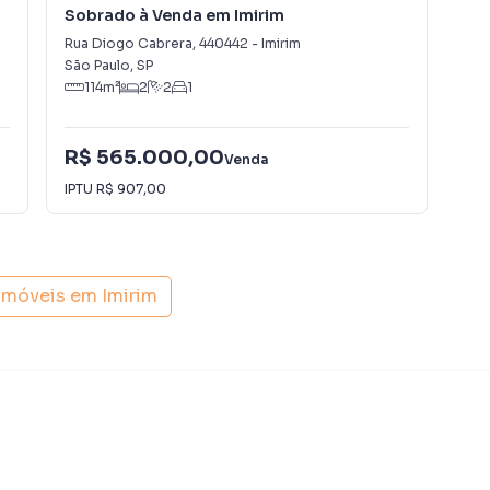
Sobrado à Venda em Imirim
Cas
Rua Diogo Cabrera
,
440442
-
Imirim
Rua
São Paulo
,
SP
São
114
m²
2
2
1
R$ 565.000,00
R$
Venda
IPTU
R$ 907,00
IPT
 em família, com uma estrutura que atende
 o espaço extra de armazenamento agregam ainda mais
 imóveis em
Imirim
 edículas independentes, cada uma com: