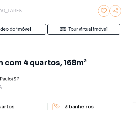
40_LARES
ídeo do imóvel
Tour virtual imóvel
m com 4 quartos, 168m²
Paulo
/
SP
A
uartos
3
banheiros