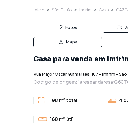
Início
São Paulo
Imirim
Casa
CA30
Fotos
V
Mapa
Casa para venda em Imiri
Rua Major Oscar Guimarães
,
167
-
Imirim
-
São 
Código de origem:
lareseandares#G6JT
198 m²
total
4
q
168 m²
útil