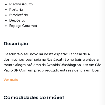
Piscina Adulto
Portaria
Bicicletário
Depósito
Espaço Gourmet
Descrição
Descubra o seu novo lar nesta espetacular casa de 4
dormitórios localizada na Rua Jacatirão no bairro chácara
mente alegre próximo da Avenida Washington Luís em São
Paulo SP. Com um preço reduzido esta residência em boas
condições não só oferece conforto mas também um
Ver
mais
estilo de vida sofisticado em uma área residencial
privilegiada. Com 529m² de área construída em um terreno
de 600m² a casa destaca-se por seu design moderno e
Comodidades do imóvel
espaços cuidadosamente planejados. Desfrute de um
exuberante jardim uma convidativa piscina e um deck