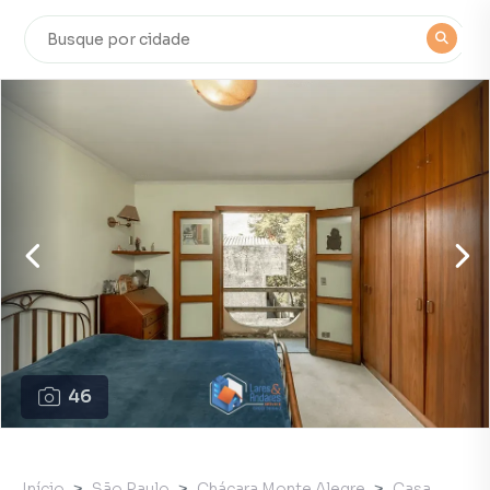
46
Início
São Paulo
Chácara Monte Alegre
Casa