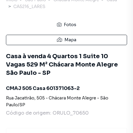
CA5216_LARES
Fotos
Mapa
Casa à venda 4 Quartos 1 Suite 10
Vagas 529 M² Chácara Monte Alegre
São Paulo - SP
CMAJ 505 Casa 601371063-2
Rua Jacatirão
,
505
-
Chácara Monte Alegre
-
São
Paulo
/
SP
Código de origem:
ORULO_70650