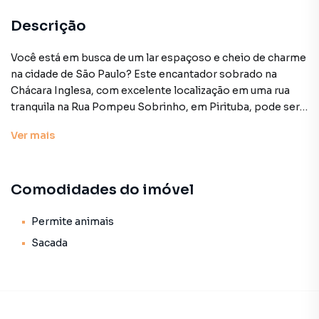
Descrição
Você está em busca de um lar espaçoso e cheio de charme
na cidade de São Paulo? Este encantador sobrado na
Chácara Inglesa, com excelente localização em uma rua
tranquila na Rua Pompeu Sobrinho, em Pirituba, pode ser a
escolha perfeita em "Ótimo Preço"! Com 167 metros
Ver
mais
quadrados de área útil, esta casa de vila contemporânea
oferece uma qualidade de vida única, aliando conforto e
praticidade.
Comodidades do imóvel
Ao entrar, você será acolhido por um amplo hall de
entrada, seguido por uma cozinha grande e bem equipada,
Permite animais
com armários embutidos. A propriedade conta com três
Sacada
quartos aconchegantes e três banheiros, ideal para
acomodar toda a sua família. A área de serviço é completa,
incluindo lavanderia, dependência de empregada e
depósito externo (edícula).