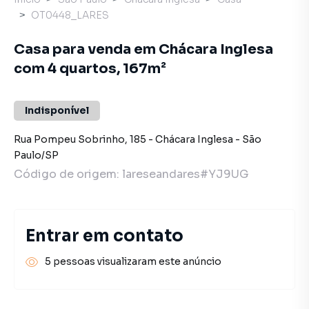
OT0448_LARES
Casa para venda em Chácara Inglesa
com 4 quartos, 167m²
Indisponível
Rua Pompeu Sobrinho
,
185
-
Chácara Inglesa
-
São
Paulo
/
SP
Código de origem:
lareseandares#YJ9UG
Entrar em contato
5 pessoas visualizaram este anúncio