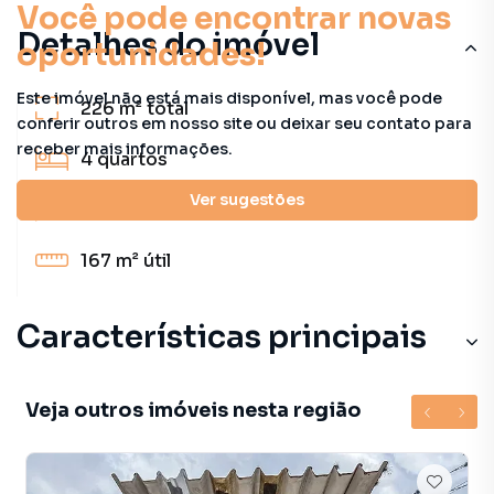
Você pode encontrar novas
Detalhes do imóvel
oportunidades!
Este imóvel não está mais disponível, mas você pode
226 m²
total
conferir outros em nosso site ou deixar seu contato para
receber mais informações.
4
quartos
Ver sugestões
3
banheiros
167 m²
útil
Características principais
Veja outros imóveis nesta região