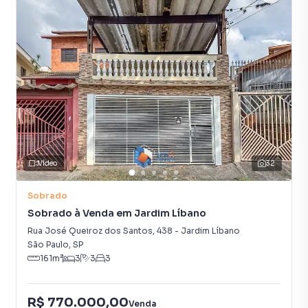
Vídeo
32
Sobrado
Sobrado à Venda em Jardim Líbano
Rua José Queiroz dos Santos
,
438
-
Jardim Líbano
São Paulo
,
SP
161
m²
3
3
3
R$ 770.000,00
Venda