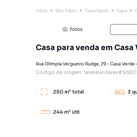
Início
São Paulo
Casa Verde
Casa
Fotos
Casa para venda em Casa 
Rua Olímpia Vergueiro Rudge
,
29
-
Casa Verde
Código de origem:
lareseandares#5I5EC
250 m²
total
3
q
244 m²
útil