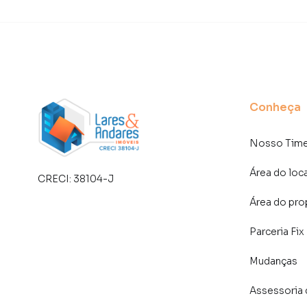
um time de programadores, corretores treina
atender proprietários e inquilinos.
Conheça
Nosso Tim
Área do loc
CRECI:
38104-J
Área do pro
Parceria Fix
Mudanças
Assessoria 