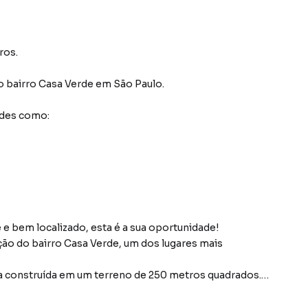
ros.
o bairro Casa Verde
em São Paulo
.
ades como:
e bem localizado, esta é a sua oportunidade!
o do bairro Casa Verde, um dos lugares mais
a construída em um terreno de 250 metros quadrados.
tar, um jardim, perfeito para momentos de lazer e