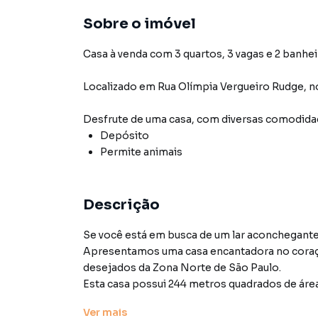
Sobre o imóvel
Casa à venda com 3 quartos, 3 vagas e 2 banhei
Localizado
em
Rua Olímpia Vergueiro Rudge
,
n
Desfrute de
uma casa
, com diversas comodid
Depósito
Permite animais
Descrição
Se você está em busca de um lar aconchegante 
Apresentamos uma casa encantadora no coraçã
desejados da Zona Norte de São Paulo.
Esta casa possui 244 metros quadrados de áre
Com dois quartos e dois banheiros, sala de jan
Ver
mais
relaxamento.