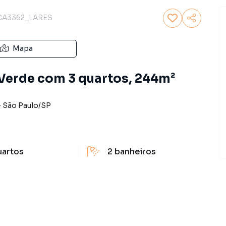
CA3362_LARES
Mapa
Verde com 3 quartos, 244m²
-
São Paulo
/
SP
uartos
2
banheiros