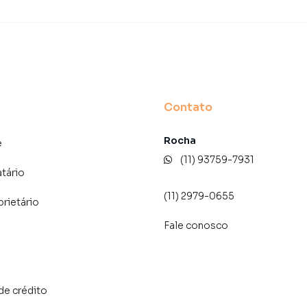
dos e uma central de atendimento preparada para
Contato
Rocha
e
(11) 93759-7931
atário
(11) 2979-0655
prietário
Fale conosco
de crédito