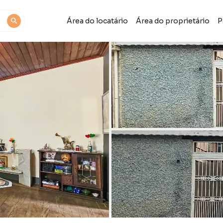
Área do locatário
Área do proprietário
P