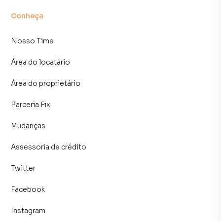
consequência uma maior chance de vender ou alugar seu
imóvel mais rápido. Contamos também com um time de
Conheça
programadores, corretores treinados e uma central de
atendimento preparada para atender proprietários e
Nosso Time
inquilinos.
Área do locatário
Área do proprietário
Parceria Fix
Mudanças
Assessoria de crédito
Twitter
Facebook
Instagram