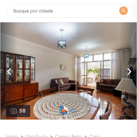
38
Início
São Paulo
Campo Belo
Casa