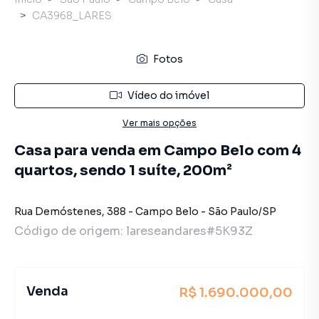
CA3968_LARES
Fotos
Vídeo do imóvel
Ver mais opções
Casa para venda em Campo Belo com 4
quartos, sendo 1 suíte, 200m²
Rua Demóstenes
,
388
-
Campo Belo
-
São Paulo
/
SP
Código de origem:
lareseandares#5K93Z
Venda
R$ 1.690.000,00