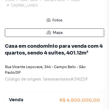
CA2966_LARES
Fotos
Mapa
Casa em condomínio para venda com 4
quartos, sendo 4 suítes, 401.12m²
Rua Vicente Leporace
,
344
-
Campo Belo
-
São
Paulo
/
SP
Código de origem:
lareseandares#JMZDF
Venda
R$ 4.500.000,00