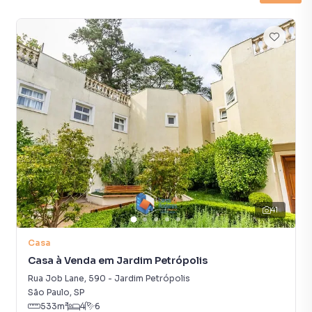
empreendimentos em construção ou lançamentos na
planta em Campo Belo e em outras regiões de São Paulo.
Aqui você encontra milhares de ofertas para encontrar o
imóvel que mais combina com seu estilo de vida.
Negocie seu imóvel de forma totalmente online, com
segurança e tranquilidade. Na Lares e Andares Imóveis
você consegue comprar ou alugar um imóvel em São Paulo
mesmo não estando na cidade e com a praticidade de
fazer tudo online, direto do seu computador ou
smartphone. Nós criamos soluções inovadoras para
simplificar a relação de proprietários, inquilinos e
compradores com o mercado imobiliário.
41
Anuncie seu imóvel! É fácil, rápido e gratuito! A Lares e
Casa
Andares Imóveis é uma imobiliária digital com imóveis em
Casa à Venda em Jardim Petrópolis
diversas cidades do Brasil, incluindo São Paulo.
Rua Job Lane
,
590
-
Jardim Petrópolis
São Paulo
,
SP
Na Lares e Andares Imóveis você consegue vender ou
533
m²
4
6