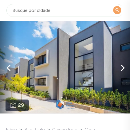
29
Início
São Paulo
Campo Belo
Casa