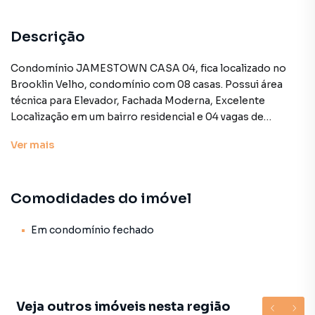
Descrição
Condomínio JAMESTOWN CASA 04, fica localizado no
Brooklin Velho, condomínio com 08 casas. Possui área
técnica para Elevador, Fachada Moderna, Excelente
Localização em um bairro residencial e 04 vagas de
garagem.
Ver
mais
Casa para Venda em região valorizada do bairro Campo
Comodidades do imóvel
Belo, em São Paulo. Não encontrou o que procurava ou
deseja mais informações sobre Casa em São Paulo? Entre
em contato com nossa equipe pelo telefone (11) 93759-
Em condomínio fechado
7931.
A Lares e Andares Imóveis tem mais opções de
apartamentos, casas residenciais e comerciais, sobrados,
Veja outros imóveis nesta região
terrenos, lojas e barracões para venda ou locação, além de