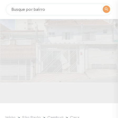
Início
São Paulo
Cambuci
Casa