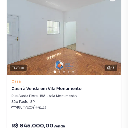
Vídeo
43
Casa
Casa à Venda em Vila Monumento
Rua Santa Flora
,
188
-
Vila Monumento
São Paulo
,
SP
188
m²
4
4
3
R$ 845.000,00
Venda