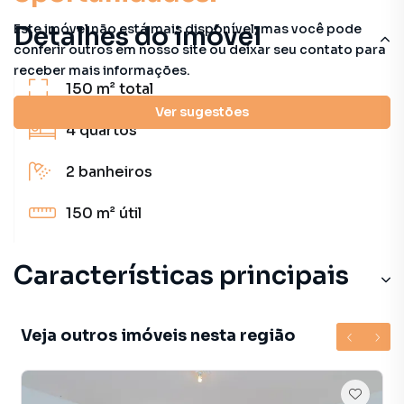
Este imóvel não está mais disponível, mas você pode
Detalhes do imóvel
conferir outros em nosso site ou deixar seu contato para
receber mais informações.
150 m²
total
Ver sugestões
4
quartos
2
banheiros
150 m²
útil
Características principais
Veja outros imóveis nesta região