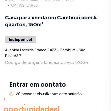
CA4812_LARES
Casa para venda em Cambuci com 4
quartos, 150m²
Indisponível
Avenida Lacerda Franco
,
1433
-
Cambuci
-
São
Paulo
/
SP
Código de origem:
lareseandares#1ZCG4
Entrar em contato
20 pessoas visualizaram este anúncio
Você pode encontrar novas
oportunidades!