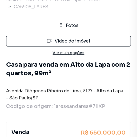
CA6908_LARES
Fotos
Vídeo do imóvel
Ver mais opções
Casa para venda em Alto da Lapa com 2
quartos, 99m²
Avenida Diógenes Ribeiro de Lima
,
3127
-
Alto da Lapa
-
São Paulo
/
SP
Código de origem:
lareseandares#7IIXP
Venda
R$ 650.000,00