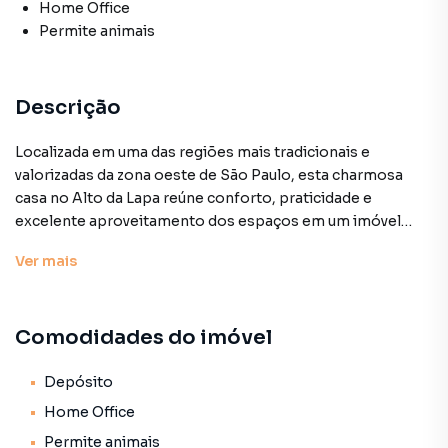
Home Office
Permite animais
Descrição
Localizada em uma das regiões mais tradicionais e
valorizadas da zona oeste de São Paulo, esta charmosa
casa no Alto da Lapa reúne conforto, praticidade e
excelente aproveitamento dos espaços em um imóvel
acolhedor e cheio de potencial. Com 99m² de área
Ver
mais
construída, a residência oferece ambientes amplos, bem
distribuídos e ideais para quem busca qualidade de vida em
um bairro residencial, arborizado e com fácil acesso a
Comodidades do imóvel
diversas comodidades da cidade.
Logo na entrada, a casa apresenta uma atmosfera
Depósito
aconchegante e funcional. A sala possui ótimo espaço
Home Office
para compor ambientes de estar e jantar, proporcionando
Permite animais