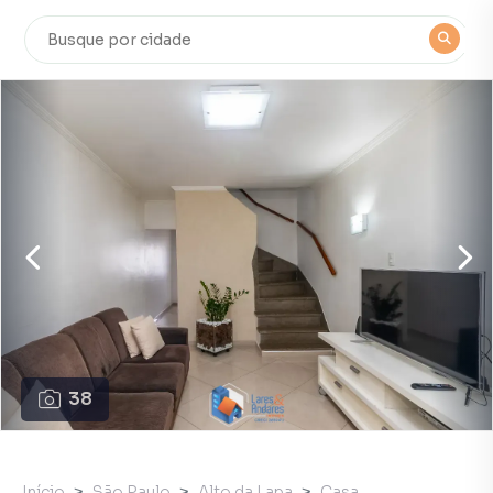
38
Início
São Paulo
Alto da Lapa
Casa