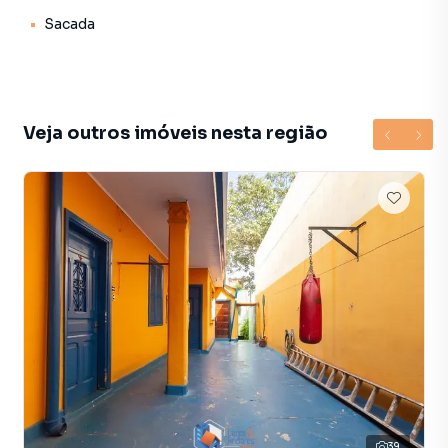
conforto para o dia a dia e também para receber amigos e
Sacada
familiares. A iluminação natural e a ventilação favorecem
ainda mais a sensação de bem-estar em todos os
ambientes.
A cozinha é um dos grandes destaques do imóvel. Ampla,
Veja outros imóveis nesta região
funcional e muito bem distribuída, conta com espaço para
copa e armários planejados, oferecendo praticidade,
organização e excelente aproveitamento interno. Um
ambiente ideal para quem gosta de cozinhar e valoriza
conforto no cotidiano, além de possuir ótimo potencial
para personalização.
Na área íntima, o imóvel dispõe de 2 dormitórios com
boas dimensões, proporcionando conforto e privacidade
para toda a família. Um dos quartos conta com armário
embutido, agregando praticidade e melhor
aproveitamento do espaço. Os ambientes são bem
iluminados, ventilados e permitem diferentes
possibilidades de decoração conforme o estilo dos
39